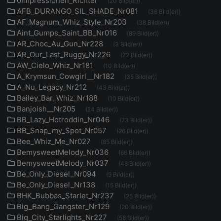
0Impressionen_Richter
(20 Bild(er))
AFB_DURANGO_SIL_SHADE_Nr081
(36 Bild(er))
AF_Magnum_Whiz_Style_Nr203
(38 Bild(er))
Aint_Gumps_Saint_BB_Nr016
(89 Bild(er))
AR_Choc_Au_Gun_Nr228
(3 Bild(er))
AR_Our_Last_Ruggy_Nr226
(72 Bild(er))
AW_Cielo_Whiz_Nr181
(10 Bild(er))
A_Krymsun_Cowgirl__Nr182
(35 Bild(er))
A_Nu_Legacy_Nr212
(43 Bild(er))
Bailey_Bar_Whiz_Nr188
(10 Bild(er))
Banjoish__Nr205
(24 Bild(er))
BB_Lazy_Hotroddin_Nr046
(73 Bild(er))
BB_Snap_my_Spot_Nr057
(26 Bild(er))
Bee_Whiz_Me_Nr027
(85 Bild(er))
BemysweetMelody_Nr036
(66 Bild(er))
BemysweetMelody_Nr037
(48 Bild(er))
Be_Only_Diesel_Nr094
(9 Bild(er))
Be_Only_Diesel_Nr138
(15 Bild(er))
BHK_Bubbas_Starlet_Nr237
(25 Bild(er))
Big_Bang_Gangster_Nr129
(20 Bild(er))
Big_City_Starlights_Nr227
(58 Bild(er))