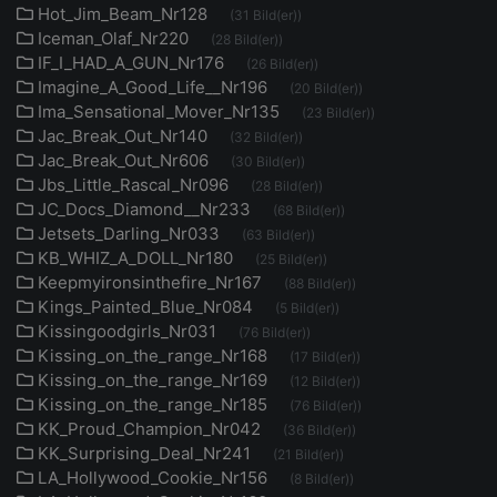
Hot_Jim_Beam_Nr128
(31 Bild(er))
Iceman_Olaf_Nr220
(28 Bild(er))
IF_I_HAD_A_GUN_Nr176
(26 Bild(er))
Imagine_A_Good_Life__Nr196
(20 Bild(er))
Ima_Sensational_Mover_Nr135
(23 Bild(er))
Jac_Break_Out_Nr140
(32 Bild(er))
Jac_Break_Out_Nr606
(30 Bild(er))
Jbs_Little_Rascal_Nr096
(28 Bild(er))
JC_Docs_Diamond__Nr233
(68 Bild(er))
Jetsets_Darling_Nr033
(63 Bild(er))
KB_WHIZ_A_DOLL_Nr180
(25 Bild(er))
Keepmyironsinthefire_Nr167
(88 Bild(er))
Kings_Painted_Blue_Nr084
(5 Bild(er))
Kissingoodgirls_Nr031
(76 Bild(er))
Kissing_on_the_range_Nr168
(17 Bild(er))
Kissing_on_the_range_Nr169
(12 Bild(er))
Kissing_on_the_range_Nr185
(76 Bild(er))
KK_Proud_Champion_Nr042
(36 Bild(er))
KK_Surprising_Deal_Nr241
(21 Bild(er))
LA_Hollywood_Cookie_Nr156
(8 Bild(er))