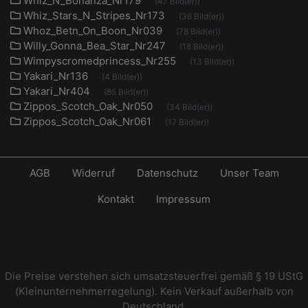
Whiz_N_Bonanza_Nr179
(47 Bild(er))
Whiz_Stars_N_Stripes_Nr173
(36 Bild(er))
Whoz_Betn_On_Boon_Nr039
(78 Bild(er))
Willy_Gonna_Bea_Star_Nr247
(18 Bild(er))
Wimpyscromedprincess_Nr255
(13 Bild(er))
Yakari_Nr136
(4 Bild(er))
Yakari_Nr404
(85 Bild(er))
Zippos_Scotch_Oak_Nr050
(34 Bild(er))
Zippos_Scotch_Oak_Nr061
(17 Bild(er))
AGB
Widerruf
Datenschutz
Unser Team
Kontakt
Impressum
Die Preise verstehen sich umsatzsteuerfrei gemäß § 19 UStG
(Kleinunternehmerregelung). Kein Verkauf außerhalb von
Deutschland.