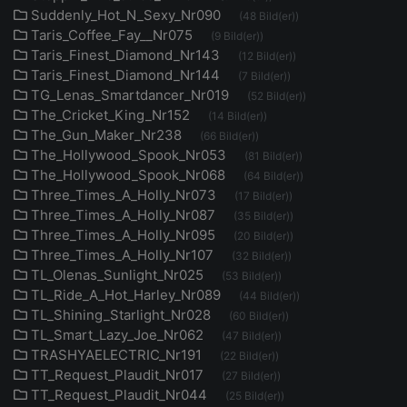
Suddenly_Hot_N_Sexy_Nr090
(48 Bild(er))
Taris_Coffee_Fay__Nr075
(9 Bild(er))
Taris_Finest_Diamond_Nr143
(12 Bild(er))
Taris_Finest_Diamond_Nr144
(7 Bild(er))
TG_Lenas_Smartdancer_Nr019
(52 Bild(er))
The_Cricket_King_Nr152
(14 Bild(er))
The_Gun_Maker_Nr238
(66 Bild(er))
The_Hollywood_Spook_Nr053
(81 Bild(er))
The_Hollywood_Spook_Nr068
(64 Bild(er))
Three_Times_A_Holly_Nr073
(17 Bild(er))
Three_Times_A_Holly_Nr087
(35 Bild(er))
Three_Times_A_Holly_Nr095
(20 Bild(er))
Three_Times_A_Holly_Nr107
(32 Bild(er))
TL_Olenas_Sunlight_Nr025
(53 Bild(er))
TL_Ride_A_Hot_Harley_Nr089
(44 Bild(er))
TL_Shining_Starlight_Nr028
(60 Bild(er))
TL_Smart_Lazy_Joe_Nr062
(47 Bild(er))
TRASHYAELECTRIC_Nr191
(22 Bild(er))
TT_Request_Plaudit_Nr017
(27 Bild(er))
TT_Request_Plaudit_Nr044
(25 Bild(er))