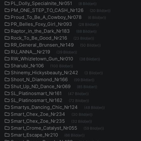
PL_Dolly_Specialnite_Nr051
(8 Bild(er))
PM_ONE_STEP_TO_CASH_Nr126
(20 Bild(er))
Proud_To_Be_A_Cowboy_Nr078
(6 Bild(er))
PR_Belles_Foxy_Girl_Nr093
(28 Bild(er))
Raptor_in_the_Dark_Nr183
(68 Bild(er))
Rock_To_Be_Good_Nr216
(23 Bild(er))
RR_General_Brunsen_Nr149
(50 Bild(er))
RU_ANNA__Nr219
(39 Bild(er))
RW_Whizletown_Gun_Nr010
(38 Bild(er))
Sharubi_Nr106
(100 Bild(er))
Shinemy_Hickysbeauty_Nr242
(3 Bild(er))
Shoot_N_Diamond_Nr166
(99 Bild(er))
Shut_Up_ND_Dance_Nr069
(85 Bild(er))
SL_Platinosmart_Nr161
(47 Bild(er))
SL_Platinosmart_Nr162
(72 Bild(er))
Smartys_Dancing_Chic_Nr124
(48 Bild(er))
Smart_Chex_Zoe_Nr234
(30 Bild(er))
Smart_Chex_Zoe_Nr235
(32 Bild(er))
Smart_Crome_Catalyst_Nr055
(59 Bild(er))
Smart_Escape_Nr210
(66 Bild(er))