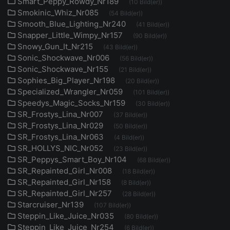
Smart_Peppy_Rowdy_Nr189
(10 Bild(er))
Smokinic_Whiz_Nr085
(54 Bild(er))
Smooth_Blue_Lighting_Nr240
(41 Bild(er))
Snapper_Little_Wimpy_Nr157
(90 Bild(er))
Snowy_Gun_It_Nr215
(43 Bild(er))
Sonic_Shockwave_Nr006
(56 Bild(er))
Sonic_Shockwave_Nr155
(21 Bild(er))
Sophies_Big_Player_Nr198
(20 Bild(er))
Specialized_Wrangler_Nr059
(101 Bild(er))
Speedys_Magic_Socks_Nr159
(30 Bild(er))
SR_Frostys_Lina_Nr007
(37 Bild(er))
SR_Frostys_Lina_Nr029
(50 Bild(er))
SR_Frostys_Lina_Nr063
(4 Bild(er))
SR_HOLLYS_NIC_Nr052
(23 Bild(er))
SR_Peppys_Smart_Boy_Nr104
(68 Bild(er))
SR_Repainted_Girl_Nr008
(18 Bild(er))
SR_Repainted_Girl_Nr158
(8 Bild(er))
SR_Repainted_Girl_Nr257
(28 Bild(er))
Starcruiser_Nr139
(107 Bild(er))
Steppin_Like_Juice_Nr035
(80 Bild(er))
Steppin_Like_Juice_Nr254
(6 Bild(er))