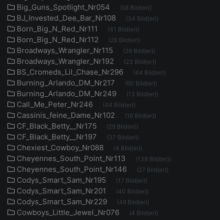
Big_Guns_Spotlight_Nr054
(58 Bild(er))
BJ_Invested_Dee_Bar_Nr108
(34 Bild(er))
Born_Big_N_Red_Nr111
(41 Bild(er))
Born_Big_N_Red_Nr112
(28 Bild(er))
Broadways_Wrangler_Nr115
(36 Bild(er))
Broadways_Wrangler_Nr192
(23 Bild(er))
BS_Cromeds_Lil_Chase_Nr296
(44 Bild(er))
Burning_Arlando_DM_Nr217
(60 Bild(er))
Burning_Arlando_DM_Nr249
(13 Bild(er))
Call_Me_Peter_Nr246
(44 Bild(er))
Cassinis_feine_Dame_Nr102
(16 Bild(er))
CF_Black_Betty__Nr175
(29 Bild(er))
CF_Black_Betty__Nr197
(37 Bild(er))
Chexiest_Cowboy_Nr088
(4 Bild(er))
Cheyennes_South_Point_Nr113
(138 Bild(er))
Cheyennes_South_Point_Nr146
(27 Bild(er))
Codys_Smart_Sam_Nr195
(17 Bild(er))
Codys_Smart_Sam_Nr201
(40 Bild(er))
Codys_Smart_Sam_Nr229
(49 Bild(er))
Cowboys_Little_Jewel_Nr076
(4 Bild(er))