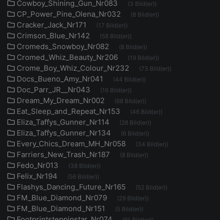
Cowboy_Shining_Gun_Nr083
(3 Bild(er))
CP_Power_Pine_Olena_Nr032
(8 Bild(er))
Cracker_Jack_Nr171
(17 Bild(er))
Crimson_Blue_Nr142
(58 Bild(er))
Cromeds_Snowboy_Nr082
(8 Bild(er))
Cromed_Whiz_Beauty_Nr206
(19 Bild(er))
Crome_Boy_Whiz_Colour_Nr232
(73 Bild(er))
Docs_Bueno_Amy_Nr041
(44 Bild(er))
Doc_Parr_JR__Nr043
(16 Bild(er))
Dream_My_Dream_Nr002
(68 Bild(er))
Eat_Sleep_and_Repeat_Nr153
(46 Bild(er))
Eliza_Taffys_Gunner_Nr114
(28 Bild(er))
Eliza_Taffys_Gunner_Nr134
(6 Bild(er))
Every_Chics_Dream_MH_Nr058
(34 Bild(er))
Farriers_New_Trash_Nr187
(8 Bild(er))
Fedo_Nr013
(38 Bild(er))
Felix_Nr194
(56 Bild(er))
Flashys_Dancing_Future_Nr165
(52 Bild(er))
FM_Blue_Diamond_Nr079
(29 Bild(er))
FM_Blue_Diamond_Nr151
(5 Bild(er))
Footprintsteppinstar_Nr074
(61 Bild(er))