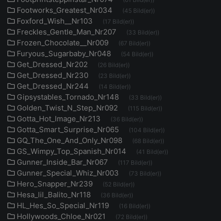
Footworks_Greatest_Nr034
(45 Bild(er))
Foxford_Wish__Nr103
(17 Bild(er))
Freckles_Gentle_Man_Nr207
(33 Bild(er))
Frozen_Chocolate__Nr009
(67 Bild(er))
Furyous_Sugarbaby_Nr048
(54 Bild(er))
Get_Dressed_Nr202
(26 Bild(er))
Get_Dressed_Nr230
(23 Bild(er))
Get_Dressed_Nr244
(14 Bild(er))
Gipsystables_Tornado_Nr148
(33 Bild(er))
Golden_Twist_N_Step_Nr092
(115 Bild(er))
Gotta_Hot_Image_Nr213
(36 Bild(er))
Gotta_Smart_Surprise_Nr065
(104 Bild(er))
GQ_The_One_And_Only_Nr098
(68 Bild(er))
GS_Wimpy_Top_Spanish_Nr014
(41 Bild(er))
Gunner_Inside_Bar_Nr067
(117 Bild(er))
Gunner_Special_Whiz_Nr003
(73 Bild(er))
Hero_Snapper_Nr239
(52 Bild(er))
Hesa_lil_Balito_Nr118
(36 Bild(er))
HL_Hes_So_Special_Nr119
(16 Bild(er))
Hollywoods_Chloe_Nr021
(72 Bild(er))