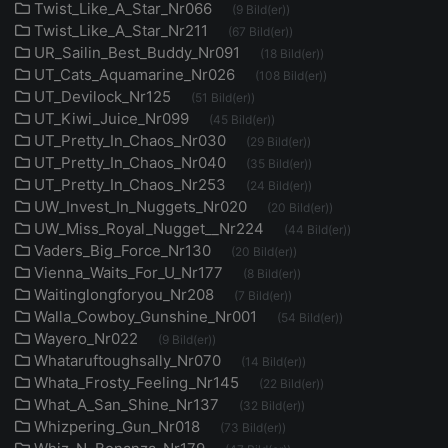
Twist_Like_A_Star_Nr066
(9 Bild(er))
Twist_Like_A_Star_Nr211
(67 Bild(er))
UR_Sailin_Best_Buddy_Nr091
(18 Bild(er))
UT_Cats_Aquamarine_Nr026
(108 Bild(er))
UT_Devilock_Nr125
(51 Bild(er))
UT_Kiwi_Juice_Nr099
(45 Bild(er))
UT_Pretty_In_Chaos_Nr030
(29 Bild(er))
UT_Pretty_In_Chaos_Nr040
(35 Bild(er))
UT_Pretty_In_Chaos_Nr253
(24 Bild(er))
UW_Invest_In_Nuggets_Nr020
(20 Bild(er))
UW_Miss_Royal_Nugget__Nr224
(44 Bild(er))
Vaders_Big_Force_Nr130
(20 Bild(er))
Vienna_Waits_For_U_Nr177
(8 Bild(er))
Waitinglongforyou_Nr208
(7 Bild(er))
Walla_Cowboy_Gunshine_Nr001
(54 Bild(er))
Wayero_Nr022
(9 Bild(er))
Whataruftoughsally_Nr070
(14 Bild(er))
Whata_Frosty_Feeling_Nr145
(22 Bild(er))
What_A_San_Shine_Nr137
(32 Bild(er))
Whizpering_Gun_Nr018
(73 Bild(er))