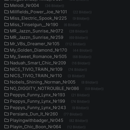
Melodi_Nr004
(36 Bild(er))
Millfields_Power_Joe_Nr101
(22 Bild(er))
Miss_Electric_Spook_Nr225
(9 Bild(er))
Miss_Tinselgun__Nr190
(6 Bild(er))
MR_Jazzn_Sunrise_Nr072
(28 Bild(er))
MR_Jazzn_Sunrise_Nr259
(69 Bild(er))
Mr_VBs_Dreamer_Nr105
(112 Bild(er))
My_Golden_Diamond_Nr170
(44 Bild(er))
My_Sweet_Romance_Nr505
(68 Bild(er))
Naduah_Smart_Chic_Nr209
(16 Bild(er))
NICS_TIVIO_TRAIN_Nr109
(74 Bild(er))
NICS_TIVIO_TRAIN_Nr110
(3 Bild(er))
Nobels_Shining_Norman_Nr005
(8 Bild(er))
NO_DIGGITY_NOTROUBLE_Nr086
(59 Bild(er))
Peppys_Funny_Lynx_Nr193
(21 Bild(er))
Peppys_Funny_Lynx_Nr199
(74 Bild(er))
Peppys_Funny_Lynx_Nr243
(9 Bild(er))
Persians_Dun_It_Nr260
(77 Bild(er))
Playingwithbadger_Nr045
(82 Bild(er))
Playin_Chic_Boon_Nr064
(12 Bild(er))