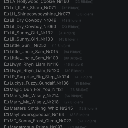
LA_Hollywood_Cookie_Nr160
(23 Bild(er))
Let_It_Be_Sharp_Nr071
(32 Bild(er))
LH_Shinecowboyshine_Nr077
(8 Bild(er))
Lil_Dry_Cowboy_Nr049
(48 Bild(er))
Lil_Dry_Cowboy_Nr060
(23 Bild(er))
Lil_Sunny_Girl_Nr132
(9 Bild(er))
Lil_Sunny_Girl_Nr133
(45 Bild(er))
Little_Gun__Nr252
(11 Bild(er))
Little_Uncle_Sam_Nr015
(84 Bild(er))
Little_Uncle_Sam_Nr100
(89 Bild(er))
Llwyn_Rhyn_Liam_Nr116
(46 Bild(er))
Llwyn_Rhyn_Liam_Nr120
(39 Bild(er))
LR_Surprise_Big_Step_Nr024
(4 Bild(er))
Luckys_Fuzzy_Gundalf_Nr186
(19 Bild(er))
Magic_Dun_For_You_Nr121
(73 Bild(er))
Marry_Me_Wisely_Nr214
(64 Bild(er))
Marry_Me_Wisely_Nr218
(27 Bild(er))
Masters_Smoking_Whiz_Nr245
(12 Bild(er))
Mayflowersgoodbar_Nr164
(38 Bild(er))
MD_Sonny_Frost_Olena_Nr023
(69 Bild(er))
Megatronus_Prime_Nr097
(33 Bild(er))