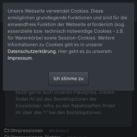
Unsere Webseite verwendet Cookies. Diese
ermöglichen grundlegende Funktionen und sind für die
einwandfreie Funktion der Webseite erforderlich (sog.
essenzielle bzw. technisch notwendige Cookies - z.B.
für Warenkörbe) sowie Session-Cookies. Weitere
250504 EWU AQ/C
Events2025
Informationen zu Cookies gibt es in unserer
Menü
in Seppenrade
Datenschutzerklärung
. Hier geht es zu unserem
Impressum
.
Ich stimme zu
Uploadstatus: Alle Bilder sind online.
Nutzt gerne auch unseren Paketpreis. Diesen
findet ihr bei den Bestelloptionen der
Einzelbilder. Infos zu den Rabattstaffeln findet
ihr über das "i" bei den Bestelloptionen.
0Impressionen
(90 Bild(er))