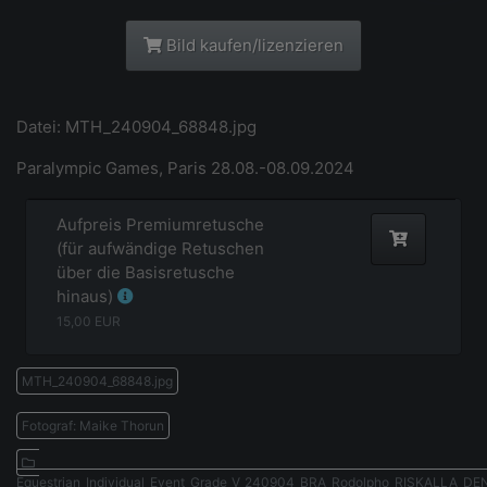
Bild kaufen/lizenzieren
Datei: MTH_240904_68848.jpg
Paralympic Games, Paris 28.08.-08.09.2024
Aufpreis Premiumretusche
(für aufwändige Retuschen
über die Basisretusche
hinaus)
15,00
EUR
MTH_240904_68848.jpg
Fotograf: Maike Thorun
Equestrian_Individual_Event_Grade_V_240904_BRA_Rodolpho_RISKALLA_D