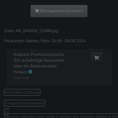
Bild kaufen/lizenzieren
Datei: RR_240904_23966.jpg
Paralympic Games, Paris 28.08.-08.09.2024
Aufpreis Premiumretusche
(für aufwändige Retuschen
über die Basisretusche
hinaus)
15,00
EUR
RR_240904_23966.jpg
Fotograf: Roberto Robaldo
Equestrian_Individual_Event_Grade_V_240904_BRA_Rodolpho_RISKALLA_D