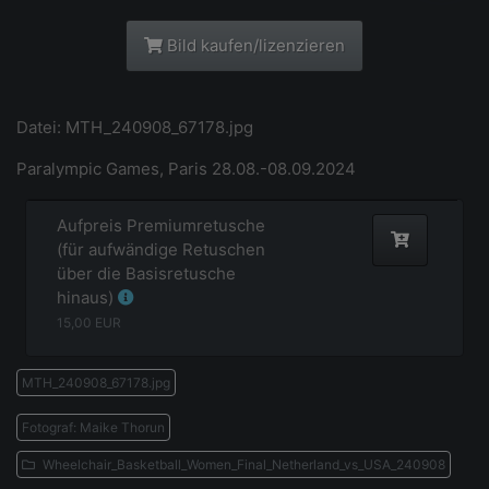
Bild kaufen/lizenzieren
Datei: MTH_240908_67178.jpg
Paralympic Games, Paris 28.08.-08.09.2024
Aufpreis Premiumretusche
(für aufwändige Retuschen
über die Basisretusche
hinaus)
15,00
EUR
MTH_240908_67178.jpg
Fotograf: Maike Thorun
Wheelchair_Basketball_Women_Final_Netherland_vs_USA_240908