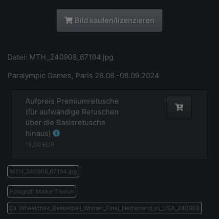
Bild kaufen/lizenzieren
Datei: MTH_240908_67194.jpg
Paralympic Games, Paris 28.08.-08.09.2024
Aufpreis Premiumretusche
(für aufwändige Retuschen
über die Basisretusche
hinaus)
15,00
EUR
MTH_240908_67194.jpg
Fotograf: Maike Thorun
Wheelchair_Basketball_Women_Final_Netherland_vs_USA_240908