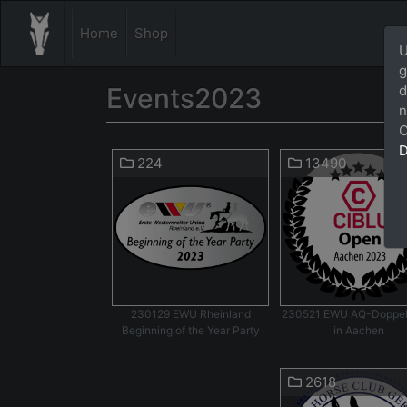
Home
Shop
U
g
Events2023
d
n
C
D
224
13490
230129 EWU Rheinland
230521 EWU AQ-Doppe
Beginning of the Year Party
in Aachen
2618