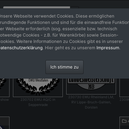
nsere Webseite verwendet Cookies. Diese ermöglichen
rundlegende Funktionen und sind für die einwandfreie Funktio
er Webseite erforderlich (sog. essenzielle bzw. technisch
otwendige Cookies - z.B. für Warenkörbe) sowie Session-
ookies. Weitere Informationen zu Cookies gibt es in unserer
atenschutzerklärung
. Hier geht es zu unserem
Impressum
.
6330
6555
5
Ich stimme zu
230730 EWU Rheinland LM,
lshow
230702 EWU AQ/C in
23090
RV Lippe-Bruch-Gahlen,
Seppenrade
Dorsten