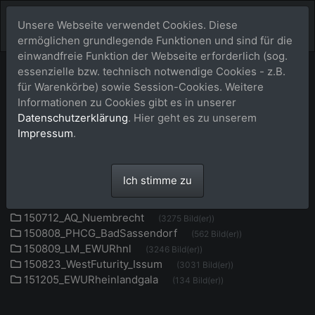
Unsere Webseite verwendet Cookies. Diese
ermöglichen grundlegende Funktionen und sind für die
einwandfreie Funktion der Webseite erforderlich (sog.
essenzielle bzw. technisch notwendige Cookies - z.B.
für Warenkörbe) sowie Session-Cookies. Weitere
Events2015
Shop
Informationen zu Cookies gibt es in unserer
Datenschutzerklärung
. Hier geht es zu unserem
Impressum
.
150329_ANS_Overath
(283 Bild(er))
150419_WHPD_Overath
(2454 Bild(er))
150425_PHCG_WCup_Wiblingwerde
(572 Bild(er))
Ich stimme zu
150516_DQHATeamcup
(1671 Bild(er))
150613_PHCGWettringen
(728 Bild(er))
150712_AQ_Nuembrecht
(3275 Bild(er))
150808_PHCG_BadSassendorf
(562 Bild(er))
150809_LM_EWURhnl
(3246 Bild(er))
150823_WestFuturity_Issum
(3031 Bild(er))
151205_EWURheinlandgala
(134 Bild(er))