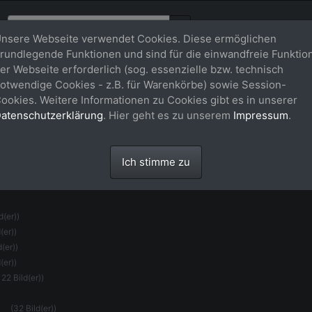
nsere Webseite verwendet Cookies. Diese ermöglichen
rundlegende Funktionen und sind für die einwandfreie Funktio
er Webseite erforderlich (sog. essenzielle bzw. technisch
otwendige Cookies - z.B. für Warenkörbe) sowie Session-
ookies. Weitere Informationen zu Cookies gibt es in unserer
atenschutzerklärung
. Hier geht es zu unserem
Impressum
.
Ich stimme zu
(131 Bild(er))
d(er))
(er))
d(er))
(er))
122 Bild(er))
(32 Bild(er))