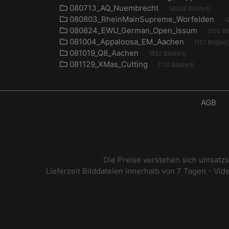
080713_AQ_Nuembrecht
(4008 Bild(er))
080803_RheinMainSupreme_Worfelden
(
080824_EWU_German_Open_Issum
(100 Bil
081004_Appaloosa_EM_Aachen
(151 Bild(er)
081019_Q8_Aachen
(832 Bild(er))
081129_XMas_Cutting
(110 Bild(er))
AGB
Die Preise verstehen sich umsatz
Lieferzeit Bilddateien innerhalb von 7 Tagen - Vi