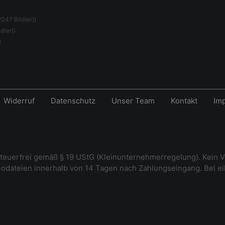
2047 Bild(er))
d(er))
)
Widerruf
Datenschutz
Unser Team
Kontakt
Im
steuerfrei gemäß § 19 UStG (Kleinunternehmerregelung). Kein V
deodateien innerhalb von 14 Tagen nach Zahlungseingang. Bei e