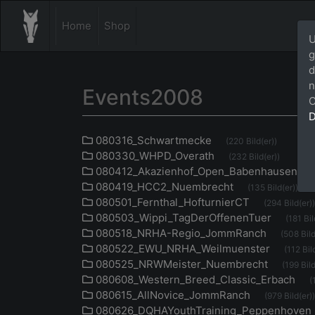
Home
Shop
U
g
d
n
Events2008
C
D
080316_Schwartmecke
(220 Bild(er))
080330_WHPD_Overath
(232 Bild(er))
080412_Akazienhof_Open_Babenhausen
080419_HCC2_Nuembrecht
(135 Bild(er))
080501_Fernthal_HofturnierCT
(294 Bild(er))
080503_Wippi_TagDerOffenenTuer
(181 Bil
080518_NRHA-Regio_JommRanch
(508 Bild
080522_EWU_NRHA_Weilmuenster
(112 Bil
080525_NRWMeister_Nuembrecht
(199 Bild
080608_Western_Breed_Classic_Erbach
(
080615_AllNovice_JommRanch
(979 Bild(er))
080626_DQHAYouthTraining_Peppenhoven