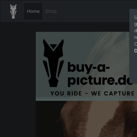
Home
Shop
U
g
d
n
C
D