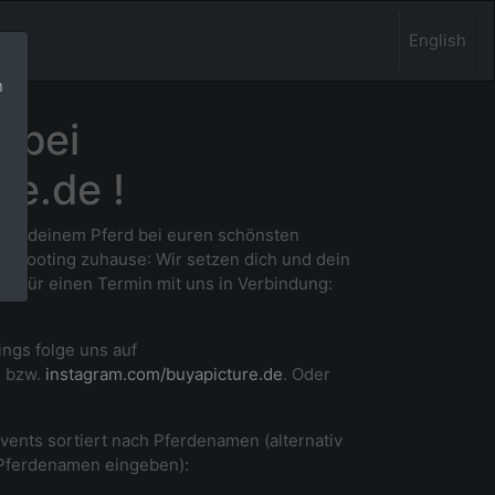
English
n
 bei
re.de !
 und deinem Pferd bei euren schönsten
m Shooting zuhause
: Wir setzen dich und dein
ne für einen Termin mit uns in Verbindung:
ings folge uns auf
e
bzw.
instagram.com/buyapicture.de
. Oder
Events sortiert nach Pferdenamen (alternativ
 Pferdenamen eingeben):