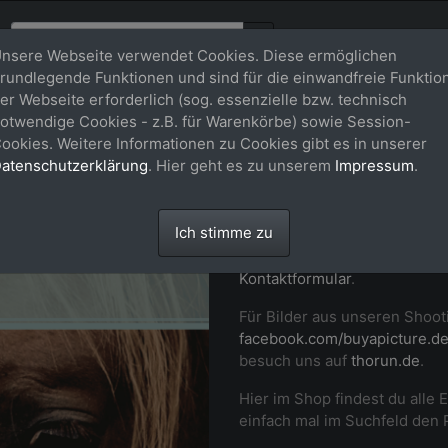
nsere Webseite verwendet Cookies. Diese ermöglichen
rundlegende Funktionen und sind für die einwandfreie Funktio
er Webseite erforderlich (sog. essenzielle bzw. technisch
Willkommen
otwendige Cookies - z.B. für Warenkörbe) sowie Session-
ookies. Weitere Informationen zu Cookies gibt es in unserer
buy-a-pictu
atenschutzerklärung
. Hier geht es zu unserem
Impressum
.
Professionelle Fotos von dir
Ich stimme zu
Momenten auf Turnier und i
Pferd in Szene. Setz dich ger
Kontaktformular
.
Für Bilder aus unseren Shoot
facebook.com/buyapicture.d
besuch uns auf
thorun.de
.
Hier im Shop findest du alle 
einfach mal im Suchfeld den