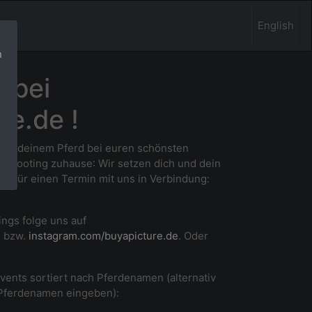
English
n
 bei
re.de !
 und deinem Pferd bei euren schönsten
m Shooting zuhause
: Wir setzen dich und dein
ne für einen Termin mit uns in Verbindung:
ings folge uns auf
e
bzw.
instagram.com/buyapicture.de
. Oder
Events sortiert nach Pferdenamen (alternativ
 Pferdenamen eingeben):