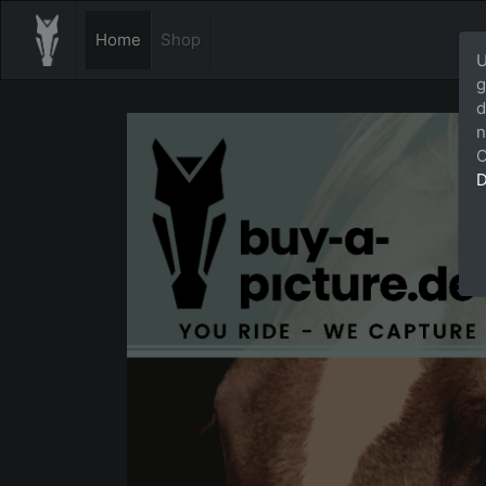
Home
Shop
U
g
d
n
C
D