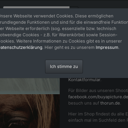
nsere Webseite verwendet Cookies. Diese ermöglichen
rundlegende Funktionen und sind für die einwandfreie Funktio
er Webseite erforderlich (sog. essenzielle bzw. technisch
Willkommen
otwendige Cookies - z.B. für Warenkörbe) sowie Session-
ookies. Weitere Informationen zu Cookies gibt es in unserer
buy-a-pictu
atenschutzerklärung
. Hier geht es zu unserem
Impressum
.
Professionelle Fotos von dir
Ich stimme zu
Momenten auf Turnier und i
Pferd in Szene. Setz dich ger
Kontaktformular
.
Für Bilder aus unseren Shoot
facebook.com/buyapicture.d
besuch uns auf
thorun.de
.
Hier im Shop findest du alle 
einfach mal im Suchfeld den