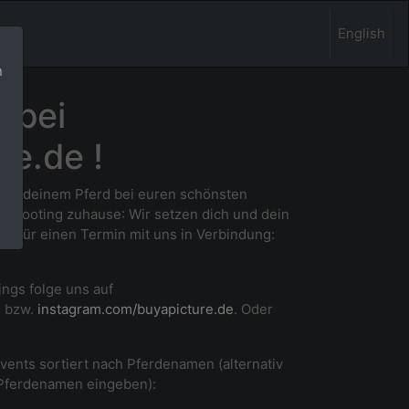
English
n
 bei
re.de !
 und deinem Pferd bei euren schönsten
m Shooting zuhause
: Wir setzen dich und dein
ne für einen Termin mit uns in Verbindung:
ings folge uns auf
e
bzw.
instagram.com/buyapicture.de
. Oder
Events sortiert nach Pferdenamen (alternativ
 Pferdenamen eingeben):