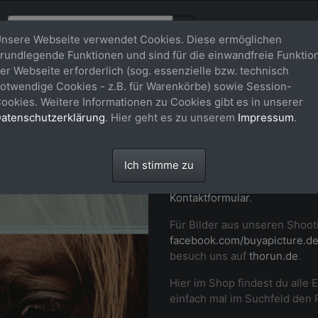
nsere Webseite verwendet Cookies. Diese ermöglichen
rundlegende Funktionen und sind für die einwandfreie Funktio
er Webseite erforderlich (sog. essenzielle bzw. technisch
Willkommen
otwendige Cookies - z.B. für Warenkörbe) sowie Session-
ookies. Weitere Informationen zu Cookies gibt es in unserer
buy-a-pictu
atenschutzerklärung
. Hier geht es zu unserem
Impressum
.
Professionelle Fotos von dir
Ich stimme zu
Momenten auf Turnier und i
Pferd in Szene. Setz dich ger
Kontaktformular
.
Für Bilder aus unseren Shoot
facebook.com/buyapicture.d
besuch uns auf
thorun.de
.
Hier im Shop findest du alle 
einfach mal im Suchfeld den