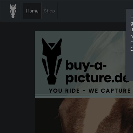
Home
Shop
U
g
d
n
C
D