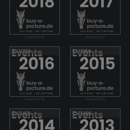
Events2018
Events2017
31700
15956
Events2016
Events2015
21405
15496