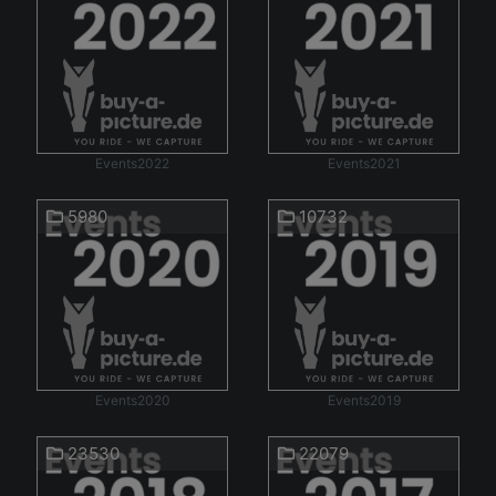
Events2022
Events2021
5980
10732
Events2020
Events2019
23530
22079