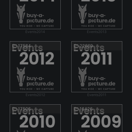
Events2014
Events2013
17584
22669
Events2012
Events2011
17506
16426