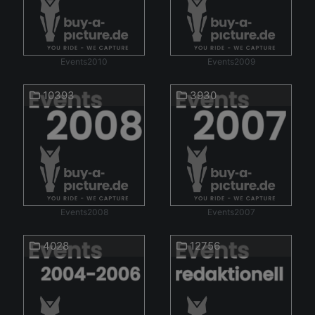
Events2010
Events2009
10393
3930
Events2008
Events2007
4028
12756