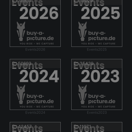
39551
59029
Events2026
Events2025
50693
35429
Events2024
Events2023
42457
11971