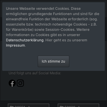
Unsere Webseite verwendet Cookies. Diese
ermöglichen grundlegende Funktionen und sind für die
einwandfreie Funktion der Webseite erforderlich (sog.
Bildershop
essenzielle bzw. technisch notwendige Cookies - z.B.
für Warenkörbe) sowie Session-Cookies. Weitere
Informationen zu Cookies gibt es in unserer
Datenschutzerklärung
. Hier geht es zu unserem
Impressum
.
Hier im buy-a-picture.de-Shop findest du alles
sortiert nach Jahr - Event - Pferdenamen. Klick dich
durch oder gib alternativ einfach mal im Suchfeld
Ich stimme zu
den Pferdenamen ein.
Und folgt uns auf Social Media: