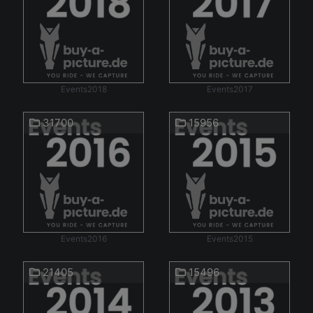
Events2018
Events2017
31700
15956
Events2016
Events2015
21405
15496