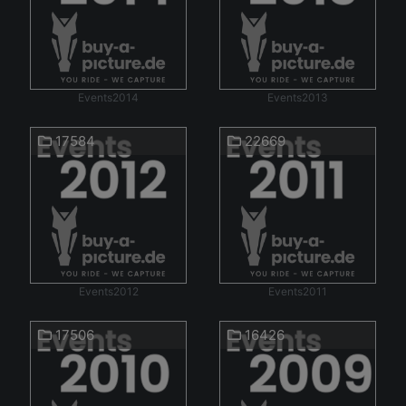
Events2014
Events2013
17584
22669
Events2012
Events2011
17506
16426