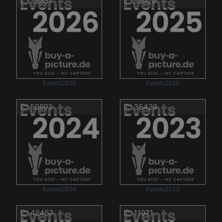
39551
59029
Events2026
Events2025
50693
35429
Events2024
Events2023
42457
11971