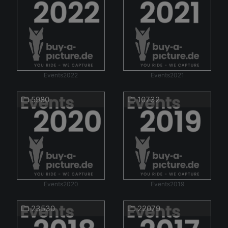
Events2022
Events2021
5980
10732
Events2020
Events2019
23530
22079