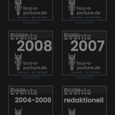
Events2010
Events2009
10393
3930
Events2008
Events2007
4028
12756