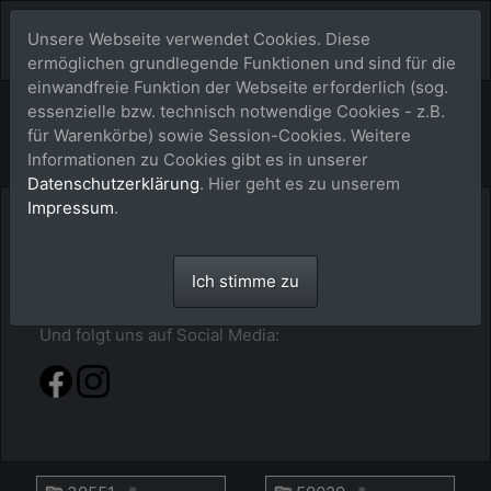
Unsere Webseite verwendet Cookies. Diese
ermöglichen grundlegende Funktionen und sind für die
einwandfreie Funktion der Webseite erforderlich (sog.
Bildershop
essenzielle bzw. technisch notwendige Cookies - z.B.
für Warenkörbe) sowie Session-Cookies. Weitere
Informationen zu Cookies gibt es in unserer
Datenschutzerklärung
. Hier geht es zu unserem
Impressum
.
Hier im buy-a-picture.de-Shop findest du alles
sortiert nach Jahr - Event - Pferdenamen. Klick dich
durch oder gib alternativ einfach mal im Suchfeld
Ich stimme zu
den Pferdenamen ein.
Und folgt uns auf Social Media: