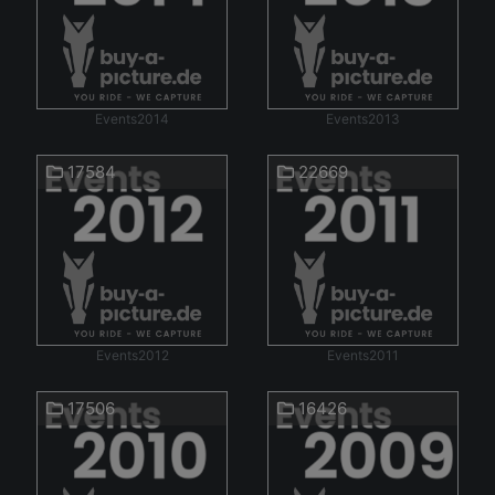
Events2014
Events2013
17584
22669
Events2012
Events2011
17506
16426