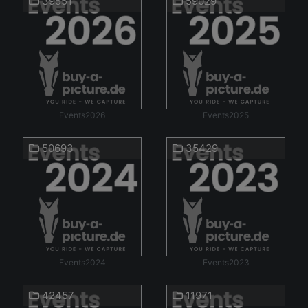
39551
59029
Events2026
Events2025
50693
35429
Events2024
Events2023
42457
11971