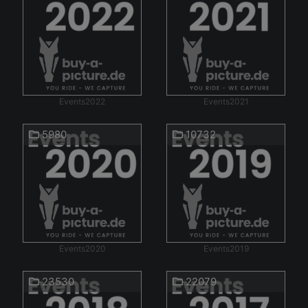
Events2022
Events2021
5980
10732
Events2020
Events2019
23530
22079