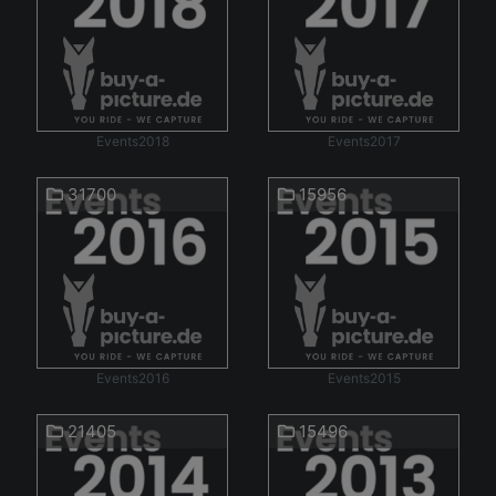
Events2018
Events2017
31700
15956
Events2016
Events2015
21405
15496