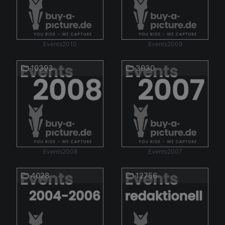
Events2010
Events2009
10393
3930
Events2008
Events2007
4028
12756