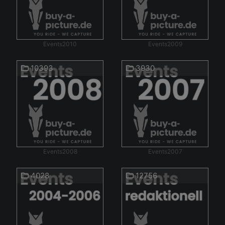
Events2010
Events2009
10393
3930
Events2008
Events2007
4028
12756