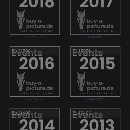
Events2018
Events2017
31700
15956
Events2016
Events2015
21405
15496