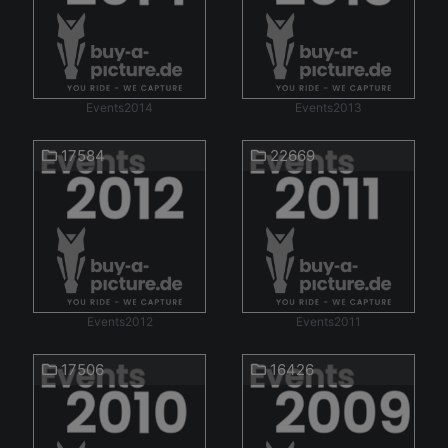
Events2014
Events2013
17584
22669
Events2012
Events2011
17506
16426