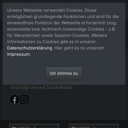
Unsere Webseite verwendet Cookies. Diese
ermöglichen grundlegende Funktionen und sind für die
einwandfreie Funktion der Webseite erforderlich (sog.
Bildershop
essenzielle bzw. technisch notwendige Cookies - z.B.
für Warenkörbe) sowie Session-Cookies. Weitere
Informationen zu Cookies gibt es in unserer
Datenschutzerklärung
. Hier geht es zu unserem
Impressum
.
Hier im buy-a-picture.de-Shop findest du alles
sortiert nach Jahr - Event - Pferdenamen. Klick dich
durch oder gib alternativ einfach mal im Suchfeld
Ich stimme zu
den Pferdenamen ein.
Und folgt uns auf Social Media: