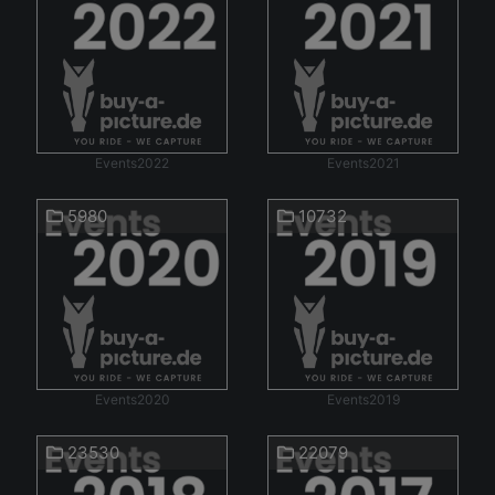
Events2022
Events2021
5980
10732
Events2020
Events2019
23530
22079