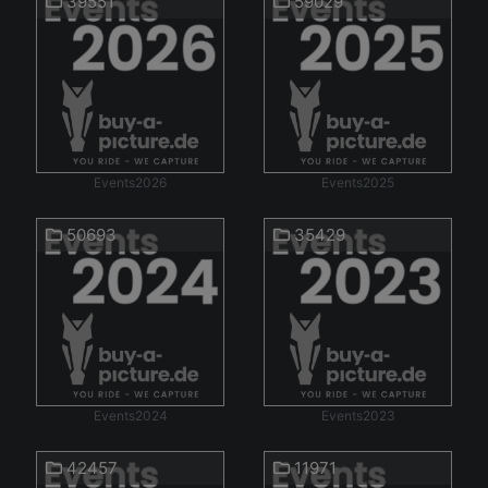
39551
59029
Events2026
Events2025
50693
35429
Events2024
Events2023
42457
11971