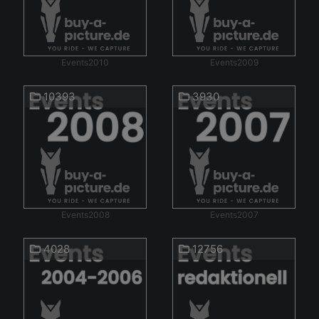
Events2010
Events2009
10393
3930
Events2008
Events2007
4028
12756