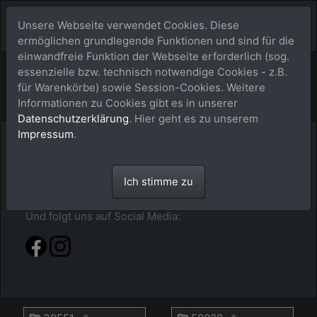
Unsere Webseite verwendet Cookies. Diese
ermöglichen grundlegende Funktionen und sind für die
einwandfreie Funktion der Webseite erforderlich (sog.
Bildershop
essenzielle bzw. technisch notwendige Cookies - z.B.
für Warenkörbe) sowie Session-Cookies. Weitere
Informationen zu Cookies gibt es in unserer
Datenschutzerklärung
. Hier geht es zu unserem
Impressum
.
Hier im buy-a-picture.de-Shop findest du alles
sortiert nach Jahr - Event - Pferdenamen. Klick dich
durch oder gib alternativ einfach mal im Suchfeld
Ich stimme zu
den Pferdenamen ein.
Und folgt uns auf Social Media: