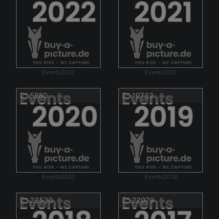
Events2022
Events2021
5980
10732
Events2020
Events2019
23530
22079