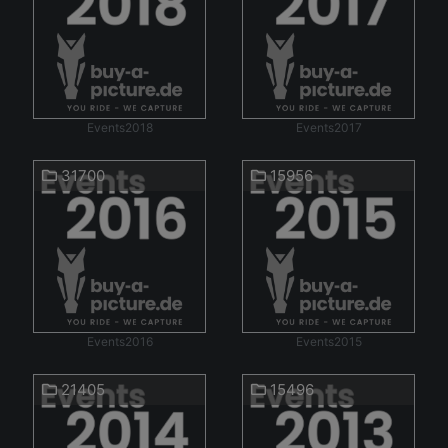
Events2018
Events2017
31700
15956
Events2016
Events2015
21405
15496