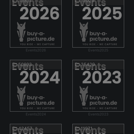
39551
59029
Events2026
Events2025
50693
35429
Events2024
Events2023
42457
11971