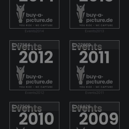
Events2014
Events2013
17584
22669
Events2012
Events2011
17506
16426