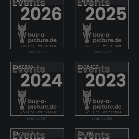
39551
59029
Events2026
Events2025
50693
35429
Events2024
Events2023
42457
11971