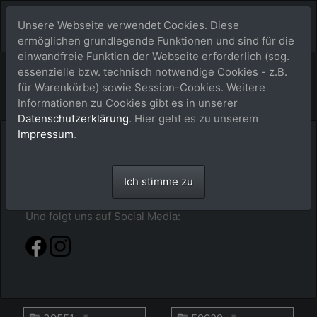
Unsere Webseite verwendet Cookies. Diese
ermöglichen grundlegende Funktionen und sind für die
einwandfreie Funktion der Webseite erforderlich (sog.
Bildershop
essenzielle bzw. technisch notwendige Cookies - z.B.
für Warenkörbe) sowie Session-Cookies. Weitere
Informationen zu Cookies gibt es in unserer
Datenschutzerklärung
. Hier geht es zu unserem
Impressum
.
Hier im buy-a-picture.de-Shop findest du alles
sortiert nach Jahr - Event - Pferdenamen. Klick dich
durch oder gib alternativ einfach mal im Suchfeld
Ich stimme zu
den Pferdenamen ein.
Und folgt uns auf Social Media: