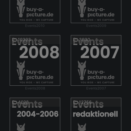
Events2010
Events2009
10393
3930
Events2008
Events2007
4028
12756