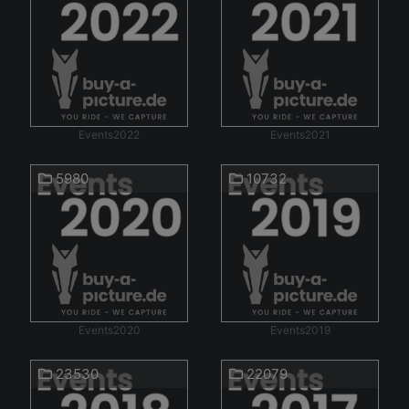
Events2022
Events2021
5980
10732
Events2020
Events2019
23530
22079