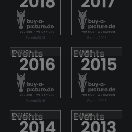
Events2018
Events2017
31700
15956
Events2016
Events2015
21405
15496