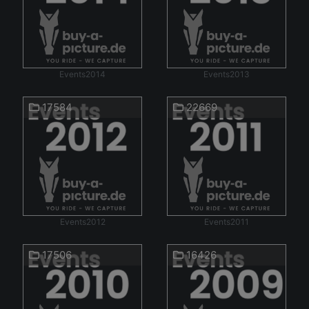
Events2014
Events2013
17584
22669
Events2012
Events2011
17506
16426