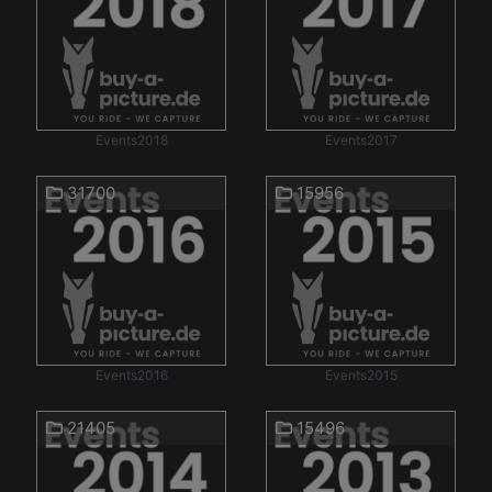
Events2018
Events2017
31700
15956
Events2016
Events2015
21405
15496