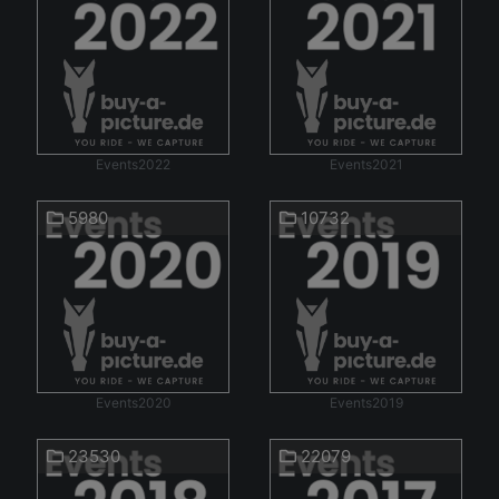
Events2022
Events2021
5980
10732
Events2020
Events2019
23530
22079