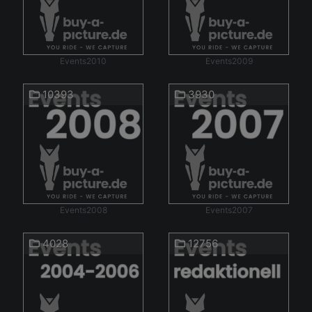
Events2010
Events2009
10393
3930
Events2008
Events2007
4028
12756