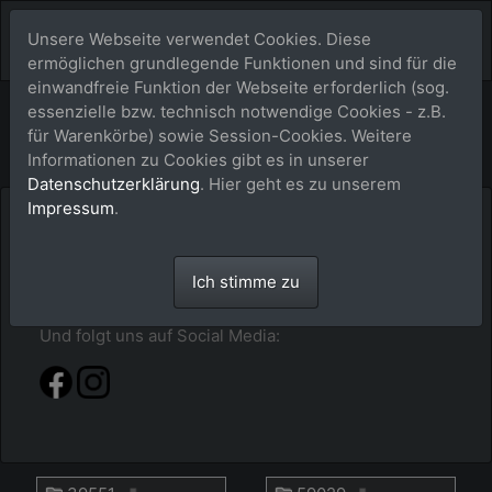
Unsere Webseite verwendet Cookies. Diese
ermöglichen grundlegende Funktionen und sind für die
einwandfreie Funktion der Webseite erforderlich (sog.
Bildershop
essenzielle bzw. technisch notwendige Cookies - z.B.
für Warenkörbe) sowie Session-Cookies. Weitere
Informationen zu Cookies gibt es in unserer
Datenschutzerklärung
. Hier geht es zu unserem
Impressum
.
Hier im buy-a-picture.de-Shop findest du alles
sortiert nach Jahr - Event - Pferdenamen. Klick dich
durch oder gib alternativ einfach mal im Suchfeld
Ich stimme zu
den Pferdenamen ein.
Und folgt uns auf Social Media: