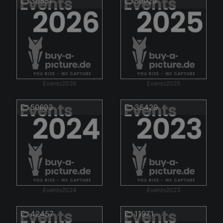
39551
59029
Events2026
Events2025
50693
35429
Events2024
Events2023
42457
11971