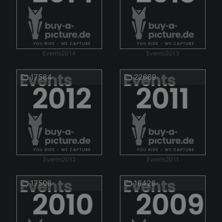
Events2014
Events2013
17584
22669
Events2012
Events2011
17506
16426