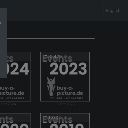
English
n
3
35429
vents2024
Events2023
10732