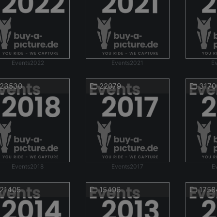
Events2022
Events2021
E
23530
22079
3170
Events2018
Events2017
E
21405
15496
1758