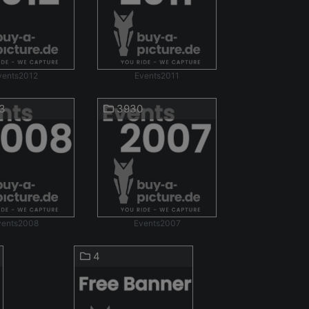
vents2012
Events2011
3
3930
vents2008
Events2007
4