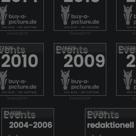
Events2014
Events2013
E
17506
16426
1039
Events2010
Events2009
E
4028
12756