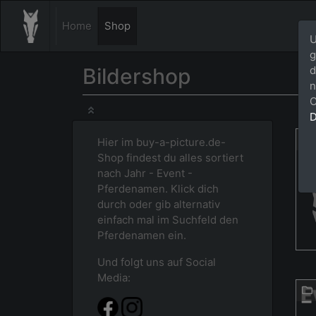
Home
Shop
U
g
Bildershop
d
n
C
D
Hier im buy-a-picture.de-
Shop findest du alles sortiert
nach Jahr - Event -
Pferdenamen. Klick dich
durch oder gib alternativ
einfach mal im Suchfeld den
Pferdenamen ein.
Und folgt uns auf Social
Media: