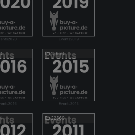
vents2020
Events2019
0
15956
vents2016
Events2015
4
22669