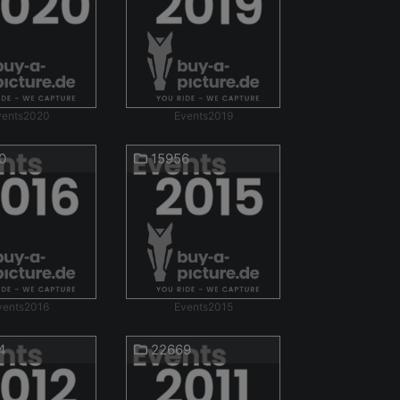
vents2020
Events2019
0
15956
vents2016
Events2015
4
22669