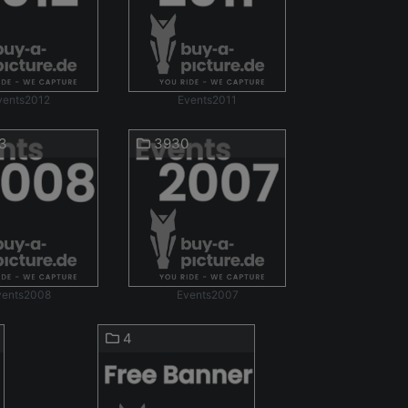
vents2012
Events2011
3
3930
vents2008
Events2007
4