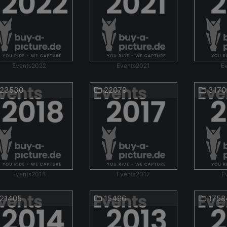
Events2022
Events2021
E
23530
22079
3170
Events2018
Events2017
E
21405
15496
1758