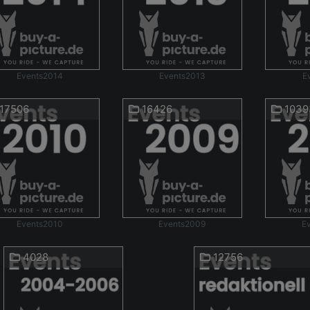
Events2014
Events2013
E
17506
16426
1039
Events2010
Events2009
E
4028
12756