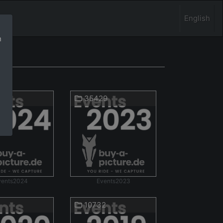
English
n
3
35429
vents2024
Events2023
10732