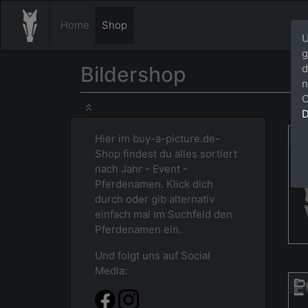
Home
Shop
U
g
Bildershop
d
n
C
D
Hier im buy-a-picture.de-
Shop findest du alles sortiert
nach Jahr - Event -
Pferdenamen. Klick dich
durch oder gib alternativ
einfach mal im Suchfeld den
Pferdenamen ein.
Und folgt uns auf Social
Media: