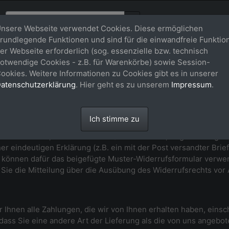
nsere Webseite verwendet Cookies. Diese ermöglichen
rundlegende Funktionen und sind für die einwandfreie Funktio
er Webseite erforderlich (sog. essenzielle bzw. technisch
ng
otwendige Cookies - z.B. für Warenkörbe) sowie Session-
ookies. Weitere Informationen zu Cookies gibt es in unserer
atenschutzerklärung
. Hier geht es zu unserem
Impressum
.
Ich stimme zu
hne Angabe von Gründen diesen Vertrag zu widerrufen. Die Wid
ht auszuüben, müssen Sie uns (Maike Thorun, Aegidienberger 
er eindeutigen Erklärung (z.B. ein mit der Post versandter Brief
e können dafür das beigefügte Muster-Widerrufsformular verwen
s Sie die Mitteilung über die Ausübung des Widerrufsrechts vor 
 Ihnen alle Zahlungen, die wir von Ihnen erhalten haben, einsc
 dass Sie eine andere Art der Lieferung als die von uns angebo