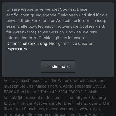
Unsere Webseite verwendet Cookies. Diese
ermöglichen grundlegende Funktionen und sind für die
einwandfreie Funktion der Webseite erforderlich (sog.
essenzielle bzw. technisch notwendige Cookies - z.B.
Widerrufsbelehrung
für Warenkörbe) sowie Session-Cookies. Weitere
Informationen zu Cookies gibt es in unserer
*** Beginn der Widerrufsbelehrung ***
Datenschutzerklärung
. Hier geht es zu unserem
Impressum
.
Widerrufsrecht
Sie haben das Recht, binnen vierzehn Tagen ohne Angabe
Ich stimme zu
von Gründen diesen Vertrag zu widerrufen. Die
Widerrufsfrist beträgt vierzehn Tage ab dem Tag des
Vertragsabschlusses. Um Ihr Widerrufsrecht auszuüben,
müssen Sie uns (Maike Thorun, Aegidienberger Str. 33,
53604 Bad Honnef, Tel.: +49 2224 989992, E-Mail:
kontakt@thorun.de) mittels einer eindeutigen Erklärung
(z.B. ein mit der Post versandter Brief, Telefax oder E-Mail)
über Ihren Entschluss, diesen Vertrag zu widerrufen,
informieren. Sie können dafür das beigefügte Muster-