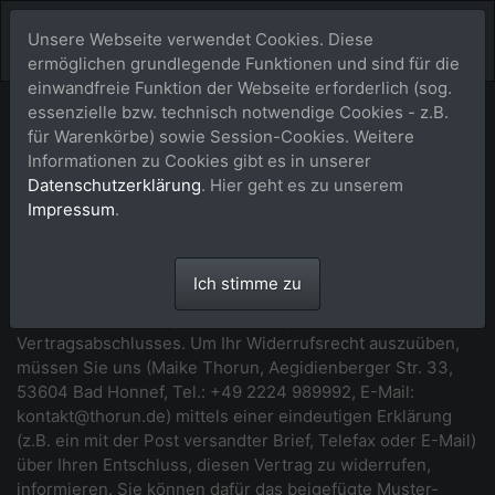
Unsere Webseite verwendet Cookies. Diese
ermöglichen grundlegende Funktionen und sind für die
einwandfreie Funktion der Webseite erforderlich (sog.
essenzielle bzw. technisch notwendige Cookies - z.B.
Widerrufsbelehrung
für Warenkörbe) sowie Session-Cookies. Weitere
Informationen zu Cookies gibt es in unserer
*** Beginn der Widerrufsbelehrung ***
Datenschutzerklärung
. Hier geht es zu unserem
Impressum
.
Widerrufsrecht
Sie haben das Recht, binnen vierzehn Tagen ohne Angabe
Ich stimme zu
von Gründen diesen Vertrag zu widerrufen. Die
Widerrufsfrist beträgt vierzehn Tage ab dem Tag des
Vertragsabschlusses. Um Ihr Widerrufsrecht auszuüben,
müssen Sie uns (Maike Thorun, Aegidienberger Str. 33,
53604 Bad Honnef, Tel.: +49 2224 989992, E-Mail:
kontakt@thorun.de) mittels einer eindeutigen Erklärung
(z.B. ein mit der Post versandter Brief, Telefax oder E-Mail)
über Ihren Entschluss, diesen Vertrag zu widerrufen,
informieren. Sie können dafür das beigefügte Muster-