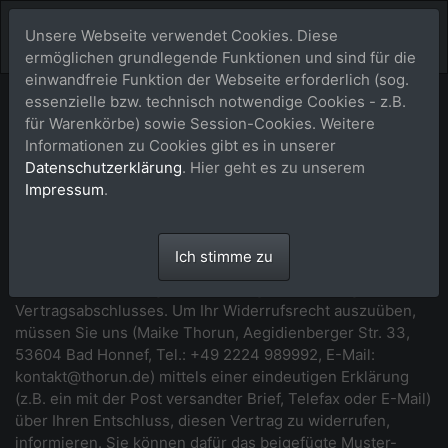
Unsere Webseite verwendet Cookies. Diese
ermöglichen grundlegende Funktionen und sind für die
einwandfreie Funktion der Webseite erforderlich (sog.
essenzielle bzw. technisch notwendige Cookies - z.B.
Widerrufsbelehrung
für Warenkörbe) sowie Session-Cookies. Weitere
Informationen zu Cookies gibt es in unserer
*** Beginn der Widerrufsbelehrung ***
Datenschutzerklärung
. Hier geht es zu unserem
Impressum
.
Widerrufsrecht
Sie haben das Recht, binnen vierzehn Tagen ohne Angabe
Ich stimme zu
von Gründen diesen Vertrag zu widerrufen. Die
Widerrufsfrist beträgt vierzehn Tage ab dem Tag des
Vertragsabschlusses. Um Ihr Widerrufsrecht auszuüben,
müssen Sie uns (Maike Thorun, Aegidienberger Str. 33,
53604 Bad Honnef, Tel.: +49 2224 989992, E-Mail:
kontakt@thorun.de) mittels einer eindeutigen Erklärung
(z.B. ein mit der Post versandter Brief, Telefax oder E-Mail)
über Ihren Entschluss, diesen Vertrag zu widerrufen,
informieren. Sie können dafür das beigefügte Muster-