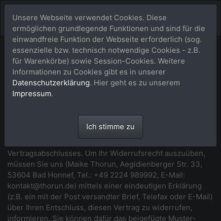
Unsere Webseite verwendet Cookies. Diese
ermöglichen grundlegende Funktionen und sind für die
einwandfreie Funktion der Webseite erforderlich (sog.
essenzielle bzw. technisch notwendige Cookies - z.B.
Widerrufsbelehrung
für Warenkörbe) sowie Session-Cookies. Weitere
Informationen zu Cookies gibt es in unserer
*** Beginn der Widerrufsbelehrung ***
Datenschutzerklärung
. Hier geht es zu unserem
Impressum
.
Widerrufsrecht
Sie haben das Recht, binnen vierzehn Tagen ohne Angabe
Ich stimme zu
von Gründen diesen Vertrag zu widerrufen. Die
Widerrufsfrist beträgt vierzehn Tage ab dem Tag des
Vertragsabschlusses. Um Ihr Widerrufsrecht auszuüben,
müssen Sie uns (Maike Thorun, Aegidienberger Str. 33,
53604 Bad Honnef, Tel.: +49 2224 989992, E-Mail:
kontakt@thorun.de) mittels einer eindeutigen Erklärung
(z.B. ein mit der Post versandter Brief, Telefax oder E-Mail)
über Ihren Entschluss, diesen Vertrag zu widerrufen,
informieren. Sie können dafür das beigefügte Muster-