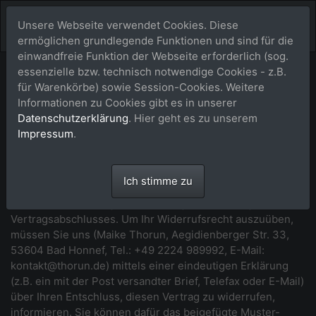
Unsere Webseite verwendet Cookies. Diese
ermöglichen grundlegende Funktionen und sind für die
einwandfreie Funktion der Webseite erforderlich (sog.
essenzielle bzw. technisch notwendige Cookies - z.B.
Widerrufsbelehrung
für Warenkörbe) sowie Session-Cookies. Weitere
Informationen zu Cookies gibt es in unserer
*** Beginn der Widerrufsbelehrung ***
Datenschutzerklärung
. Hier geht es zu unserem
Impressum
.
Widerrufsrecht
Sie haben das Recht, binnen vierzehn Tagen ohne Angabe
Ich stimme zu
von Gründen diesen Vertrag zu widerrufen. Die
Widerrufsfrist beträgt vierzehn Tage ab dem Tag des
Vertragsabschlusses. Um Ihr Widerrufsrecht auszuüben,
müssen Sie uns (Maike Thorun, Aegidienberger Str. 33,
53604 Bad Honnef, Tel.: +49 2224 989992, E-Mail:
kontakt@thorun.de) mittels einer eindeutigen Erklärung
(z.B. ein mit der Post versandter Brief, Telefax oder E-Mail)
über Ihren Entschluss, diesen Vertrag zu widerrufen,
informieren. Sie können dafür das beigefügte Muster-