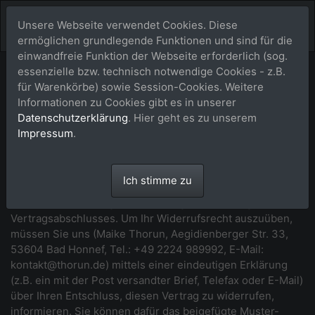
Unsere Webseite verwendet Cookies. Diese
ermöglichen grundlegende Funktionen und sind für die
einwandfreie Funktion der Webseite erforderlich (sog.
essenzielle bzw. technisch notwendige Cookies - z.B.
Widerrufsbelehrung
für Warenkörbe) sowie Session-Cookies. Weitere
Informationen zu Cookies gibt es in unserer
*** Beginn der Widerrufsbelehrung ***
Datenschutzerklärung
. Hier geht es zu unserem
Impressum
.
Widerrufsrecht
Sie haben das Recht, binnen vierzehn Tagen ohne Angabe
Ich stimme zu
von Gründen diesen Vertrag zu widerrufen. Die
Widerrufsfrist beträgt vierzehn Tage ab dem Tag des
Vertragsabschlusses. Um Ihr Widerrufsrecht auszuüben,
müssen Sie uns (Maike Thorun, Aegidienberger Str. 33,
53604 Bad Honnef, Tel.: +49 2224 989992, E-Mail:
kontakt@thorun.de) mittels einer eindeutigen Erklärung
(z.B. ein mit der Post versandter Brief, Telefax oder E-Mail)
über Ihren Entschluss, diesen Vertrag zu widerrufen,
informieren. Sie können dafür das beigefügte Muster-