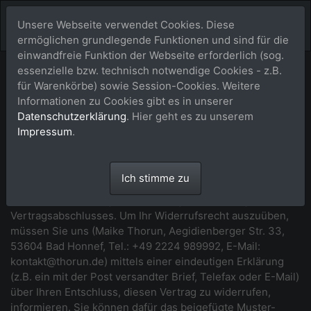
Unsere Webseite verwendet Cookies. Diese
ermöglichen grundlegende Funktionen und sind für die
einwandfreie Funktion der Webseite erforderlich (sog.
essenzielle bzw. technisch notwendige Cookies - z.B.
Widerrufsbelehrung
für Warenkörbe) sowie Session-Cookies. Weitere
Informationen zu Cookies gibt es in unserer
*** Beginn der Widerrufsbelehrung ***
Datenschutzerklärung
. Hier geht es zu unserem
Impressum
.
Widerrufsrecht
Sie haben das Recht, binnen vierzehn Tagen ohne Angabe
Ich stimme zu
von Gründen diesen Vertrag zu widerrufen. Die
Widerrufsfrist beträgt vierzehn Tage ab dem Tag des
Vertragsabschlusses. Um Ihr Widerrufsrecht auszuüben,
müssen Sie uns (Maike Thorun, Aegidienberger Str. 33,
53604 Bad Honnef, Tel.: +49 2224 989992, E-Mail:
kontakt@thorun.de) mittels einer eindeutigen Erklärung
(z.B. ein mit der Post versandter Brief, Telefax oder E-Mail)
über Ihren Entschluss, diesen Vertrag zu widerrufen,
informieren. Sie können dafür das beigefügte Muster-