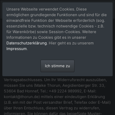
Unsere Webseite verwendet Cookies. Diese
ermöglichen grundlegende Funktionen und sind für die
einwandfreie Funktion der Webseite erforderlich (sog.
essenzielle bzw. technisch notwendige Cookies - z.B.
Widerrufsbelehrung
für Warenkörbe) sowie Session-Cookies. Weitere
Informationen zu Cookies gibt es in unserer
*** Beginn der Widerrufsbelehrung ***
Datenschutzerklärung
. Hier geht es zu unserem
Impressum
.
Widerrufsrecht
Sie haben das Recht, binnen vierzehn Tagen ohne Angabe
Ich stimme zu
von Gründen diesen Vertrag zu widerrufen. Die
Widerrufsfrist beträgt vierzehn Tage ab dem Tag des
Vertragsabschlusses. Um Ihr Widerrufsrecht auszuüben,
müssen Sie uns (Maike Thorun, Aegidienberger Str. 33,
53604 Bad Honnef, Tel.: +49 2224 989992, E-Mail:
kontakt@thorun.de) mittels einer eindeutigen Erklärung
(z.B. ein mit der Post versandter Brief, Telefax oder E-Mail)
über Ihren Entschluss, diesen Vertrag zu widerrufen,
informieren. Sie können dafür das beigefügte Muster-