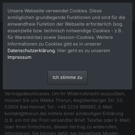
Unsere Webseite verwendet Cookies. Diese
ermöglichen grundlegende Funktionen und sind für die
einwandfreie Funktion der Webseite erforderlich (sog.
essenzielle bzw. technisch notwendige Cookies - z.B.
Widerrufsbelehrung
für Warenkörbe) sowie Session-Cookies. Weitere
Informationen zu Cookies gibt es in unserer
*** Beginn der Widerrufsbelehrung ***
Datenschutzerklärung
. Hier geht es zu unserem
Impressum
.
Widerrufsrecht
Sie haben das Recht, binnen vierzehn Tagen ohne Angabe
Ich stimme zu
von Gründen diesen Vertrag zu widerrufen. Die
Widerrufsfrist beträgt vierzehn Tage ab dem Tag des
Vertragsabschlusses. Um Ihr Widerrufsrecht auszuüben,
müssen Sie uns (Maike Thorun, Aegidienberger Str. 33,
53604 Bad Honnef, Tel.: +49 2224 989992, E-Mail:
kontakt@thorun.de) mittels einer eindeutigen Erklärung
(z.B. ein mit der Post versandter Brief, Telefax oder E-Mail)
über Ihren Entschluss, diesen Vertrag zu widerrufen,
informieren. Sie können dafür das beigefügte Muster-