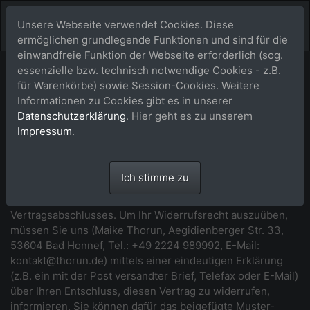
Unsere Webseite verwendet Cookies. Diese
ermöglichen grundlegende Funktionen und sind für die
einwandfreie Funktion der Webseite erforderlich (sog.
essenzielle bzw. technisch notwendige Cookies - z.B.
Widerrufsbelehrung
für Warenkörbe) sowie Session-Cookies. Weitere
Informationen zu Cookies gibt es in unserer
*** Beginn der Widerrufsbelehrung ***
Datenschutzerklärung
. Hier geht es zu unserem
Impressum
.
Widerrufsrecht
Sie haben das Recht, binnen vierzehn Tagen ohne Angabe
Ich stimme zu
von Gründen diesen Vertrag zu widerrufen. Die
Widerrufsfrist beträgt vierzehn Tage ab dem Tag des
Vertragsabschlusses. Um Ihr Widerrufsrecht auszuüben,
müssen Sie uns (Maike Thorun, Aegidienberger Str. 33,
53604 Bad Honnef, Tel.: +49 2224 989992, E-Mail:
kontakt@thorun.de) mittels einer eindeutigen Erklärung
(z.B. ein mit der Post versandter Brief, Telefax oder E-Mail)
über Ihren Entschluss, diesen Vertrag zu widerrufen,
informieren. Sie können dafür das beigefügte Muster-