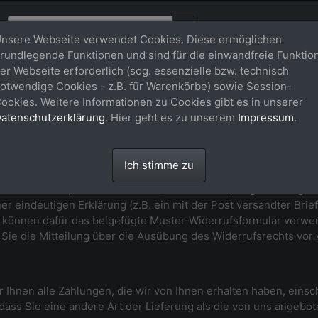
nsere Webseite verwendet Cookies. Diese ermöglichen
rundlegende Funktionen und sind für die einwandfreie Funktio
er Webseite erforderlich (sog. essenzielle bzw. technisch
ng
otwendige Cookies - z.B. für Warenkörbe) sowie Session-
ookies. Weitere Informationen zu Cookies gibt es in unserer
atenschutzerklärung
. Hier geht es zu unserem
Impressum
.
Ich stimme zu
hne Angabe von Gründen diesen Vertrag zu widerrufen. Die Wid
ht auszuüben, müssen Sie uns (Maike Thorun, Aegidienberger 
er eindeutigen Erklärung (z.B. ein mit der Post versandter Brief
e können dafür das beigefügte Muster-Widerrufsformular verwen
s Sie die Mitteilung über die Ausübung des Widerrufsrechts vor 
 Ihnen alle Zahlungen, die wir von Ihnen erhalten haben, einsc
 dass Sie eine andere Art der Lieferung als die von uns angebo