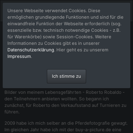
Unsere Webseite verwendet Cookies. Diese
ermöglichen grundlegende Funktionen und sind für die
einwandfreie Funktion der Webseite erforderlich (sog.
essenzielle bzw. technisch notwendige Cookies - z.B.
Unser Fotografenteam
für Warenkörbe) sowie Session-Cookies. Weitere
Informationen zu Cookies gibt es in unserer
Datenschutzerklärung
. Hier geht es zu unserem
Impressum
.
Maike Thorun (MTH)
Maike Thorun - das bin ich. Ich bin
Ich stimme zu
Inhaberin von buy-a-picture.de. Bei mir
hat alles damit angefangen, dass wir die
Bilder von meinem Lebensgefährten - Roberto Robaldo -
den Teilnehmern anbieten wollten. So begann ich
zunächst, für Roberto den Verkaufsstand auf Turnieren zu
führen.
2009 habe ich mich selber an die Pferdefotografie gewagt.
Im gleichen Jahr habe ich mit der buy-a-picture.de eine