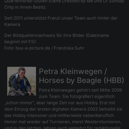
Quarterhorse-Stuten Elaine Dressed by Me und Lil Sunday
Chip in ihrem Besitz.
Seit 2011 unterstützt Franzi unser Team auch hinter der
Kamera.
Der Bildquellennachweis für ihre Bilder (Dateiname
beginnt mit FS):
Foto: buy-a-picture.de / Franziska Suhr
Petra Kleinwegen /
Horses by Beagle (HBB)
Petra Kleinwegen gehört seit Mitte 2009
zum Team. Sie fotografiert eigentlich
„schon immer“, aber lange Zeit nur aus Hobby. Erst mit
dem Einzug der ersten digitalen Kamera 2003 betreibt sie
das Hobby intensiver und mittlerweile nebenberuflich
immer mal wieder auf Turnieren, meist Westernturnieren,
und in den letzten Jahren auch vemehrt für redaktionelle