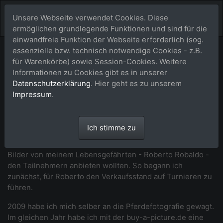
Unsere Webseite verwendet Cookies. Diese
ermöglichen grundlegende Funktionen und sind für die
einwandfreie Funktion der Webseite erforderlich (sog.
essenzielle bzw. technisch notwendige Cookies - z.B.
Unser Fotografenteam
für Warenkörbe) sowie Session-Cookies. Weitere
Informationen zu Cookies gibt es in unserer
Datenschutzerklärung
. Hier geht es zu unserem
Impressum
.
Maike Thorun (MTH)
Maike Thorun - das bin ich. Ich bin
Ich stimme zu
Inhaberin von buy-a-picture.de. Bei mir
hat alles damit angefangen, dass wir die
Bilder von meinem Lebensgefährten - Roberto Robaldo -
den Teilnehmern anbieten wollten. So begann ich
zunächst, für Roberto den Verkaufsstand auf Turnieren zu
führen.
2009 habe ich mich selber an die Pferdefotografie gewagt.
Im gleichen Jahr habe ich mit der buy-a-picture.de eine