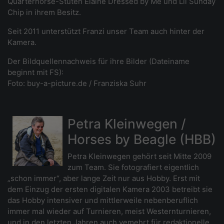
Quarterhorse-Stuten Elaine Dressed by Me und Lil Sunday
Chip in ihrem Besitz.
Seit 2011 unterstützt Franzi unser Team auch hinter der
Kamera.
Der Bildquellennachweis für ihre Bilder (Dateiname
beginnt mit FS):
Foto: buy-a-picture.de / Franziska Suhr
Petra Kleinwegen /
Horses by Beagle (HBB)
Petra Kleinwegen gehört seit Mitte 2009
zum Team. Sie fotografiert eigentlich
„schon immer“, aber lange Zeit nur aus Hobby. Erst mit
dem Einzug der ersten digitalen Kamera 2003 betreibt sie
das Hobby intensiver und mittlerweile nebenberuflich
immer mal wieder auf Turnieren, meist Westernturnieren,
und in den letzten Jahren auch vemehrt für redaktionelle