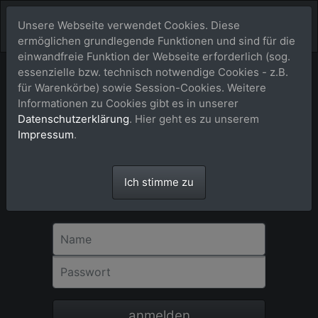
Unsere Webseite verwendet Cookies. Diese
ermöglichen grundlegende Funktionen und sind für die
einwandfreie Funktion der Webseite erforderlich (sog.
essenzielle bzw. technisch notwendige Cookies - z.B.
für Warenkörbe) sowie Session-Cookies. Weitere
Anmeldung
Informationen zu Cookies gibt es in unserer
Datenschutzerklärung
. Hier geht es zu unserem
Für eine Bestellung in unserem Shop ist
Impressum
.
eine Registrierung bzw. Anmeldung nicht
erforderlich. Bitte als Gast-User einfach
dem Check-out-Vorgang über dem
Ich stimme zu
Warenkorb Schritt für Schritt folgen.
Danke!
Name
Passwort
anmelden