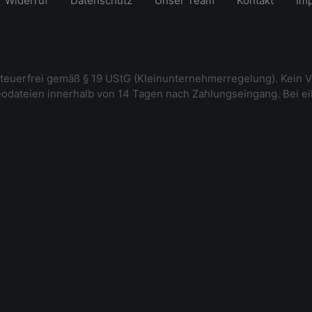
Widerruf
Datenschutz
Unser Team
Kontakt
Im
steuerfrei gemäß § 19 UStG (Kleinunternehmerregelung). Kein V
deodateien innerhalb von 14 Tagen nach Zahlungseingang. Bei e