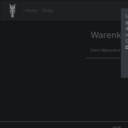
Home
Shop
U
g
d
Warenko
n
C
D
Dein Warenkorb ist