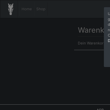
Home
Shop
U
g
d
Warenko
n
C
D
Dein Warenkorb ist