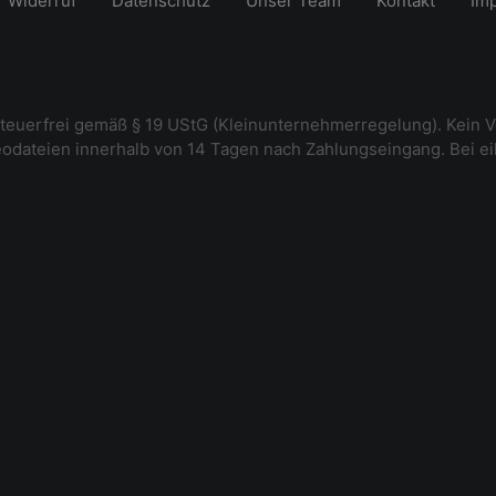
Widerruf
Datenschutz
Unser Team
Kontakt
Im
steuerfrei gemäß § 19 UStG (Kleinunternehmerregelung). Kein V
deodateien innerhalb von 14 Tagen nach Zahlungseingang. Bei e