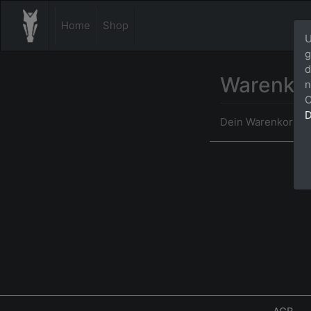
Home
Shop
U
g
d
Warenko
n
C
D
Dein Warenkorb ist