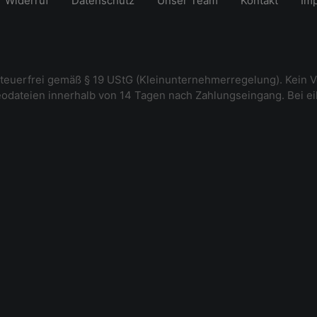
Widerruf
Datenschutz
Unser Team
Kontakt
Im
steuerfrei gemäß § 19 UStG (Kleinunternehmerregelung). Kein V
deodateien innerhalb von 14 Tagen nach Zahlungseingang. Bei e