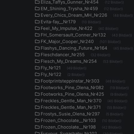
Eliza_Taffys_Gunner_Nr454
(12 Bild(er))
EM_Shining_Trysha_Nr459
(12 Bild(er))
Every_Chics_Dream_MH_Nr226
(48 Bild(er))
Evita-fay__Nr179
(10 Bild(er))
Feel_My_Impulse_Nr422
(40 Bild(er))
FH_Somersault_Conner_Nr132
(43 Bild(er))
FK_Major_Cooper_Nr240
(101 Bild(er))
Flashys_Dancing_Future_Nr164
(45 Bild(er))
Fleschdancer_Nr255
(32 Bild(er))
Flesch_My_Dreams_Nr254
(53 Bild(er))
Fly_Nr121
(49 Bild(er))
Fly_Nr122
(2 Bild(er))
Footprintsteppinstar_Nr303
(48 Bild(er))
Footworks_Pine_Olena_Nr082
(19 Bild(er))
Footworks_Pine_Olena_Nr425
(9 Bild(er))
Freckles_Gentle_Man_Nr370
(40 Bild(er))
Freckles_Gentle_Man_Nr371
(55 Bild(er))
Frostys_Susie_Olena_Nr297
(5 Bild(er))
Frozen_Chocolate__Nr103
(10 Bild(er))
Frozen_Chocolate__Nr198
(42 Bild(er))
Furyous_Sugarbaby_Nr102
(39 Bild(er))