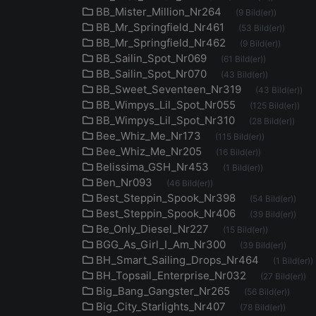
BB_Mister_Million_Nr264
(9 Bild(er))
BB_Mr_Springfield_Nr461
(53 Bild(er))
BB_Mr_Springfield_Nr462
(9 Bild(er))
BB_Sailin_Spot_Nr069
(61 Bild(er))
BB_Sailin_Spot_Nr070
(43 Bild(er))
BB_Sweet_Seventeen_Nr319
(43 Bild(er))
BB_Wimpys_Lil_Spot_Nr055
(125 Bild(er))
BB_Wimpys_Lil_Spot_Nr310
(28 Bild(er))
Bee_Whiz_Me_Nr173
(115 Bild(er))
Bee_Whiz_Me_Nr205
(16 Bild(er))
Belissima_GSH_Nr453
(1 Bild(er))
Ben_Nr093
(46 Bild(er))
Best_Steppin_Spook_Nr398
(54 Bild(er))
Best_Steppin_Spook_Nr406
(39 Bild(er))
Be_Only_Diesel_Nr227
(15 Bild(er))
BGG_As_Girl_I_Am_Nr300
(39 Bild(er))
BH_Smart_Sailing_Drops_Nr464
(1 Bild(er))
BH_Topsail_Enterprise_Nr032
(27 Bild(er))
Big_Bang_Gangster_Nr265
(56 Bild(er))
Big_City_Starlights_Nr407
(78 Bild(er))