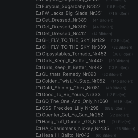
Furyous_Sugarbaby_Nr327
(15 Bild(er))
FW_Jacks_Big_Slade_Nr351
(71 Bild(er))
Get_Dressed_Nr389
(44 Bild(er))
Get_Dressed_Nr390
(44 Bild(er))
Get_Dressed_Nr412
(14 Bild(er))
GH_FLY_TO_THE_SKY_Nr129
(12 Bild(er))
GH_FLY_TO_THE_SKY_Nr339
(82 Bild(er))
Gipsystables_Tornado_Nr452
(38 Bild(er))
Girls_Keep_It_Better_Nr440
(39 Bild(er))
Girls_Keep_It_Better_Nr442
(13 Bild(er))
GL_thats_Remedy_Nr090
(52 Bild(er))
Golden_Twist_N_Step_Nr052
(145 Bild(er))
Gold_Shining_Chex_Nr081
(48 Bild(er))
Good_To_Be_Yours_Nr333
(12 Bild(er))
GQ_The_One_And_Only_Nr060
(61 Bild(er))
GSS_Freckles_Lilly_Nr298
(88 Bild(er))
Guenter_Get_Ya_Gun_Nr252
(72 Bild(er))
Hang_Tuff_Gunner_GG_Nr181
(31 Bild(er))
HA_Charismans_Nickey_Nr435
(76 Bild(er))
Hesa_lil_Balito_Nr042
(60 Bild(er))