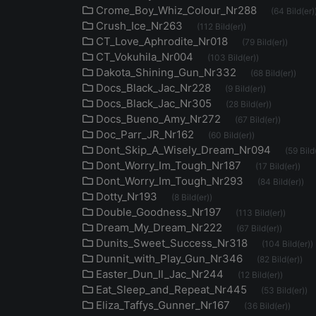
Crome_Boy_Whiz_Colour_Nr288
(64 Bild(er)
Crush_Ice_Nr263
(112 Bild(er))
CT_Love_Aphrodite_Nr018
(79 Bild(er))
CT_Vokuhila_Nr004
(103 Bild(er))
Dakota_Shining_Gun_Nr332
(68 Bild(er))
Docs_Black_Jac_Nr228
(9 Bild(er))
Docs_Black_Jac_Nr305
(28 Bild(er))
Docs_Bueno_Amy_Nr272
(67 Bild(er))
Doc_Parr_JR_Nr162
(60 Bild(er))
Dont_Skip_A_Wisely_Dream_Nr094
(59 Bild
Dont_Worry_Im_Tough_Nr187
(17 Bild(er))
Dont_Worry_Im_Tough_Nr293
(84 Bild(er))
Dotty_Nr193
(8 Bild(er))
Double_Goodness_Nr197
(113 Bild(er))
Dream_My_Dream_Nr222
(67 Bild(er))
Dunits_Sweet_Success_Nr318
(104 Bild(er))
Dunnit_with_Play_Gun_Nr346
(82 Bild(er))
Easter_Dun_Il_Jac_Nr244
(12 Bild(er))
Eat_Sleep_and_Repeat_Nr445
(53 Bild(er))
Eliza_Taffys_Gunner_Nr167
(36 Bild(er))