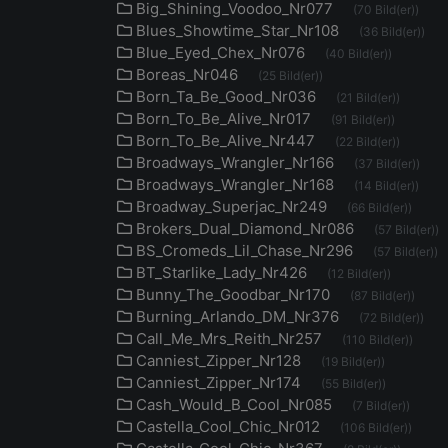
Big_Shining_Voodoo_Nr077
(70 Bild(er))
Blues_Showtime_Star_Nr108
(36 Bild(er))
Blue_Eyed_Chex_Nr076
(40 Bild(er))
Boreas_Nr046
(25 Bild(er))
Born_Ta_Be_Good_Nr036
(21 Bild(er))
Born_To_Be_Alive_Nr017
(91 Bild(er))
Born_To_Be_Alive_Nr447
(22 Bild(er))
Broadways_Wrangler_Nr166
(37 Bild(er))
Broadways_Wrangler_Nr168
(14 Bild(er))
Broadway_Superjac_Nr249
(66 Bild(er))
Brokers_Dual_Diamond_Nr086
(57 Bild(er))
BS_Cromeds_Lil_Chase_Nr296
(57 Bild(er))
BT_Starlike_Lady_Nr426
(12 Bild(er))
Bunny_The_Goodbar_Nr170
(87 Bild(er))
Burning_Arlando_DM_Nr376
(72 Bild(er))
Call_Me_Mrs_Reith_Nr257
(110 Bild(er))
Canniest_Zipper_Nr128
(19 Bild(er))
Canniest_Zipper_Nr174
(55 Bild(er))
Cash_Would_B_Cool_Nr085
(7 Bild(er))
Castella_Cool_Chic_Nr012
(106 Bild(er))