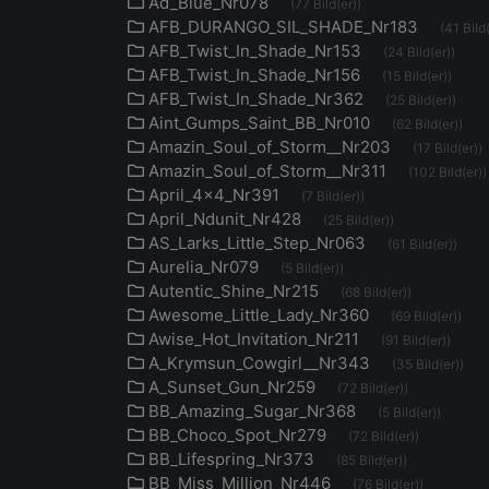
Ad_Blue_Nr078
(77 Bild(er))
AFB_DURANGO_SIL_SHADE_Nr183
(41 Bild(
AFB_Twist_In_Shade_Nr153
(24 Bild(er))
AFB_Twist_In_Shade_Nr156
(15 Bild(er))
AFB_Twist_In_Shade_Nr362
(25 Bild(er))
Aint_Gumps_Saint_BB_Nr010
(62 Bild(er))
Amazin_Soul_of_Storm__Nr203
(17 Bild(er))
Amazin_Soul_of_Storm__Nr311
(102 Bild(er))
April_4x4_Nr391
(7 Bild(er))
April_Ndunit_Nr428
(25 Bild(er))
AS_Larks_Little_Step_Nr063
(61 Bild(er))
Aurelia_Nr079
(5 Bild(er))
Autentic_Shine_Nr215
(68 Bild(er))
Awesome_Little_Lady_Nr360
(69 Bild(er))
Awise_Hot_Invitation_Nr211
(91 Bild(er))
A_Krymsun_Cowgirl__Nr343
(35 Bild(er))
A_Sunset_Gun_Nr259
(72 Bild(er))
BB_Amazing_Sugar_Nr368
(5 Bild(er))
BB_Choco_Spot_Nr279
(72 Bild(er))
BB_Lifespring_Nr373
(85 Bild(er))
BB_Miss_Million_Nr446
(76 Bild(er))