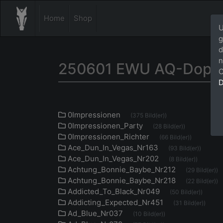
Home
Shop
U
g
d
n
250601 EWU AQ-Doppe
C
D
0Impressionen
(375 Bild(er))
0Impressionen_Party
(28 Bild(er))
0Impressionen_Richter
(66 Bild(er))
Ace_Dun_In_Vegas_Nr163
(93 Bild(er))
Ace_Dun_In_Vegas_Nr202
(8 Bild(er))
Achtung_Bonnie_Baybe_Nr212
(29 Bild(er))
Achtung_Bonnie_Baybe_Nr218
(22 Bild(er))
Addicted_To_Black_Nr049
(50 Bild(er))
Addicting_Expected_Nr451
(31 Bild(er))
Ad_Blue_Nr037
(10 Bild(er))