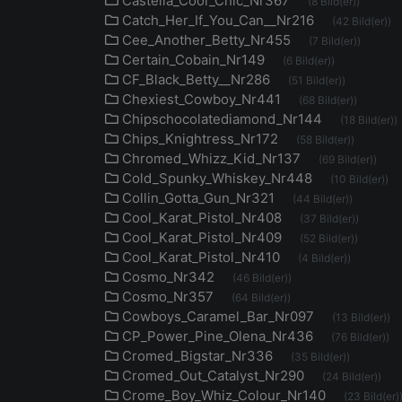
Castella_Cool_Chic_Nr367
(8 Bild(er))
Catch_Her_If_You_Can__Nr216
(42 Bild(er))
Cee_Another_Betty_Nr455
(7 Bild(er))
Certain_Cobain_Nr149
(6 Bild(er))
CF_Black_Betty__Nr286
(51 Bild(er))
Chexiest_Cowboy_Nr441
(68 Bild(er))
Chipschocolatediamond_Nr144
(18 Bild(er))
Chips_Knightress_Nr172
(58 Bild(er))
Chromed_Whizz_Kid_Nr137
(69 Bild(er))
Cold_Spunky_Whiskey_Nr448
(10 Bild(er))
Collin_Gotta_Gun_Nr321
(44 Bild(er))
Cool_Karat_Pistol_Nr408
(37 Bild(er))
Cool_Karat_Pistol_Nr409
(52 Bild(er))
Cool_Karat_Pistol_Nr410
(4 Bild(er))
Cosmo_Nr342
(46 Bild(er))
Cosmo_Nr357
(64 Bild(er))
Cowboys_Caramel_Bar_Nr097
(13 Bild(er))
CP_Power_Pine_Olena_Nr436
(76 Bild(er))
Cromed_Bigstar_Nr336
(35 Bild(er))
Cromed_Out_Catalyst_Nr290
(24 Bild(er))
Crome_Boy_Whiz_Colour_Nr140
(23 Bild(er)