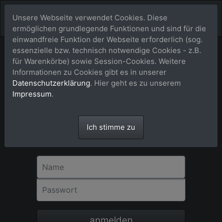
Unsere Webseite verwendet Cookies. Diese
ermöglichen grundlegende Funktionen und sind für die
einwandfreie Funktion der Webseite erforderlich (sog.
essenzielle bzw. technisch notwendige Cookies - z.B.
für Warenkörbe) sowie Session-Cookies. Weitere
Anmeldung
Informationen zu Cookies gibt es in unserer
Datenschutzerklärung
. Hier geht es zu unserem
Für eine Bestellung in unserem Shop ist
Impressum
.
eine Registrierung bzw. Anmeldung nicht
erforderlich. Bitte als Gast-User einfach
dem Check-out-Vorgang über dem
Ich stimme zu
Warenkorb Schritt für Schritt folgen.
Danke!
Name
Passwort
anmelden