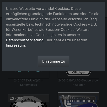
Unsere Webseite verwendet Cookies. Diese
ermöglichen grundlegende Funktionen und sind für die
einwandfreie Funktion der Webseite erforderlich (sog.
Events2024
essenzielle bzw. technisch notwendige Cookies - z.B.
Shop
für Warenkörbe) sowie Session-Cookies. Weitere
Informationen zu Cookies gibt es in unserer
Datenschutzerklärung
. Hier geht es zu unserem
4602
15379
Impressum
.
Ich stimme zu
240407 EWU AQ/C in
240512 EWU AQ-Doppelshow
Schermbeck
in Aachen
5330
7060