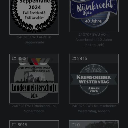
240707 EWU AQ in
240616 EWU AQ/C in
Nuembrecht (40 Jahre
Seppenrade
Leckebusch)
6906
2415
240728 EWU Rheinland LM,
240825 EWU Krumscheider
Schermbeck
Westerntag, Asbach
6915
0