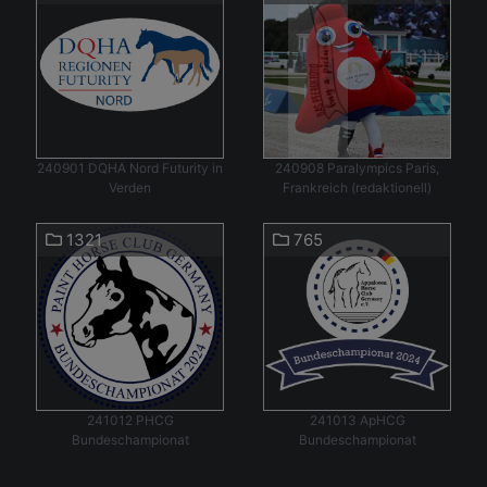
240901 DQHA Nord Futurity in
240908 Paralympics Paris,
Verden
Frankreich (redaktionell)
1321
765
241012 PHCG
241013 ApHCG
Bundeschampionat
Bundeschampionat