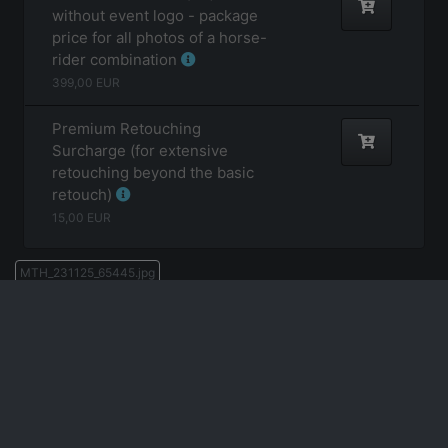
without event logo - package
price for all photos of a horse-
rider combination
399,00
EUR
Premium Retouching
Surcharge (for extensive
retouching beyond the basic
retouch)
15,00
EUR
MTH_231125_65445.jpg
Photographer: Maike Thorun
231125 EWU Rheinland Trophyparty, Lindlar
Credit: buy-a-picture.de/Maike Thorun
*** Wir bitten um Beachtung der AGB (www.buy-a-picture.de/agb.pdf) -
insb. bezüglich der Bildquellennachweise und der Bildrechte. ***