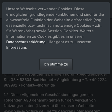
Unsere Webseite verwendet Cookies. Diese
ermöglichen grundlegende Funktionen und sind für die
einwandfreie Funktion der Webseite erforderlich (sog.
essenzielle bzw. technisch notwendige Cookies - z.B.
Allgemeine
für Warenkörbe) sowie Session-Cookies. Weitere
Informationen zu Cookies gibt es in unserer
Geschäftsbedingungen
Datenschutzerklärung
. Hier geht es zu unserem
Impressum
.
(AGB)
1. Allgemeines
Ich stimme zu
1.1. Ihr Vertragspartner ist: Maik
e Thorun • Aegidienberger
Str. 33 • 53604 Bad Honnef - Aegidienberg • T: +49 2224
989992 •
kontakt@thorun.de
1.2. Diese Allgemeinen Geschäftsbedingungen (im
Folgenden AGB genannt) gelten für den Verkauf von
Nutzungsrechten (Lizenzen) über unsere Webseite
www.buy-a-picture.de
. Hierzu gehören unter anderem