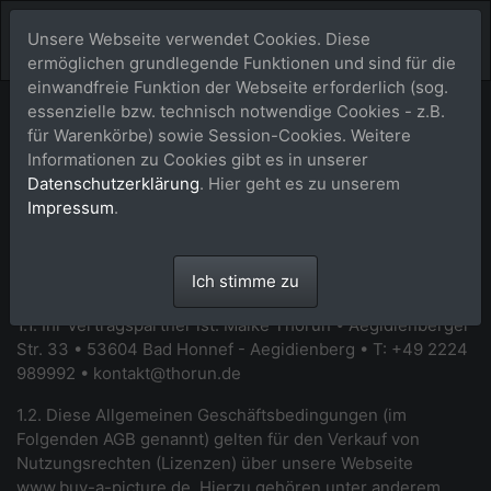
Unsere Webseite verwendet Cookies. Diese
ermöglichen grundlegende Funktionen und sind für die
einwandfreie Funktion der Webseite erforderlich (sog.
essenzielle bzw. technisch notwendige Cookies - z.B.
Allgemeine
für Warenkörbe) sowie Session-Cookies. Weitere
Informationen zu Cookies gibt es in unserer
Geschäftsbedingungen
Datenschutzerklärung
. Hier geht es zu unserem
Impressum
.
(AGB)
1. Allgemeines
Ich stimme zu
1.1. Ihr Vertragspartner ist: Maik
e Thorun • Aegidienberger
Str. 33 • 53604 Bad Honnef - Aegidienberg • T: +49 2224
989992 •
kontakt@thorun.de
1.2. Diese Allgemeinen Geschäftsbedingungen (im
Folgenden AGB genannt) gelten für den Verkauf von
Nutzungsrechten (Lizenzen) über unsere Webseite
www.buy-a-picture.de
. Hierzu gehören unter anderem