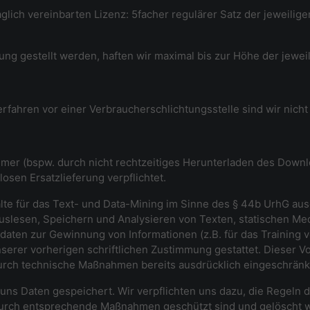
aglich vereinbarten Lizenz: 5facher regulärer Satz der jeweilig
gung gestellt werden, haften wir maximal bis zur Höhe der jewei
rfahren vor einer Verbraucherschlichtungsstelle sind wir nicht v
ehmer (bspw. durch nicht rechtzeitiges Herunterladen des Downl
losen Ersatzlieferung verpflichtet.
alte für das Text- und Data-Mining im Sinne des § 44b UrhG aus
Auslesen, Speichern und Analysieren von Texten, statischen Med
aten zur Gewinnung von Informationen (z.B. für das Training vo
nserer vorherigen schriftlichen Zustimmung gestattet. Dieser Vo
 durch technische Maßnahmen bereits ausdrücklich eingeschränk
uns Daten gespeichert. Wir verpflichten uns dazu, die Regeln 
durch entsprechende Maßnahmen geschützt sind und gelöscht w