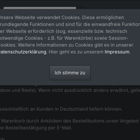
nsere Webseite verwendet Cookies. Diese ermöglichen
rundlegende Funktionen und sind für die einwandfreie Funktio
er Webseite erforderlich (sog. essenzielle bzw. technisch
äftsbedingungen (AGB)
otwendige Cookies - z.B. für Warenkörbe) sowie Session-
ookies. Weitere Informationen zu Cookies gibt es in unserer
atenschutzerklärung
. Hier geht es zu unserem
Impressum
.
idienberger Str. 33 • 53604 Bad Honnef - Aegidienberg • T: 
Ich stimme zu
 (im Folgenden AGB genannt) gelten für den Verkauf von Nutzu
anderem Nutzungsrechte für statische Medien (beispielsweise Fo
Videos und Reels). Wenn nicht ausdrücklich anders erwähnt, gel
 ausschließlich an Kunden in Deutschland liefern können.
im Warenkorb durch Anklicken des Bestellbuttons unser Angeb
e Bestellbestätigung per E-Mail.
ch.