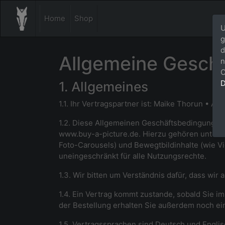
Home
Shop
U
g
d
Allgemeine Gesch
n
C
D
1. Allgemeines
1.1. Ihr Vertragspartner ist: Maik
e Thorun • Aeg
1.2. Diese Allgemeinen Geschäftsbedingungen
www.buy-a-picture.de
. Hierzu gehören unter 
Foto-Carousels) und Bewegt
bildinhalte (wie 
uneingeschränkt für alle Nutzungsrechte.
1.3. Wir bitten um Verständnis dafür, dass wir
1.4. Ein Vertrag kommt zustande, sobald Sie 
der Bestellung erhalten Sie außerdem noch ein
1.5. Vertragssprachen sind Deutsch und Englis