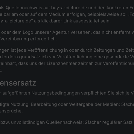
 als Quellennachweis au
f
buy-a-picture.de
und
den konkreten Fo
elbar am oder auf dem Medium erfolgen, beispielsweise so: „F
y-a-picture.de
“ als klickbarer Link ausgestaltet sein.
o oder dem Logo unserer Agentur versehen, das nicht entfernt 
 Vereinbarung erforderlich.
 ist jede Veröffentlichung in oder durch Zeitungen und Zeitsc
erfordern grundsätzlich vor Veröffentlichung eine gesonderte V
 vereinbart, dass uns der Lizenznehmer zeitnah zur Veröffentli
.
densersatz
er aufgeführten Nutzungsbedingungen verpflichten Sie sich je V
htigte Nutzung, Bearbeitung oder Weitergabe der Medien: 5fache
ansprüche.
 bzw. unvollständigen Quellennachweis: 2facher regulärer Satz d