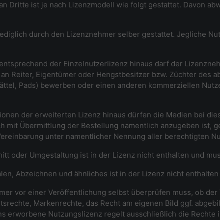
an Dritte ist je nach Lizenzmodell wie folgt gestattet. Davon
t lediglich durch den Lizenznehmer selber gestattet. Jegliche N
g entsprechend der Einzelnutzerlizenz hinaus darf der Lizenzne
an Reiter, Eigentümer oder Hengstbesitzer bzw. Züchter des a
Sättel, Pads) bewerben oder einen anderen kommerziellen Nutze
itionen der erweiterten Lizenz hinaus dürfen die Medien bei di
lich mit Übermittlung der Bestellung namentlich anzugeben ist, 
is-Vereinbarung unter namentlicher Nennung aller berechtigten Nu
nitt oder Umgestaltung ist in der Lizenz nicht enthalten und m
alen, Abzeichnen und ähnliches ist in der Lizenz nicht enthalt
mer vor einer Veröffentlichung selbst überprüfen muss, ob der 
tsrechte, Markenrechte, das Recht am eigenen Bild ggf. abgeb
ns erworbene Nutzungslizenz regelt ausschließlich die Rechte i