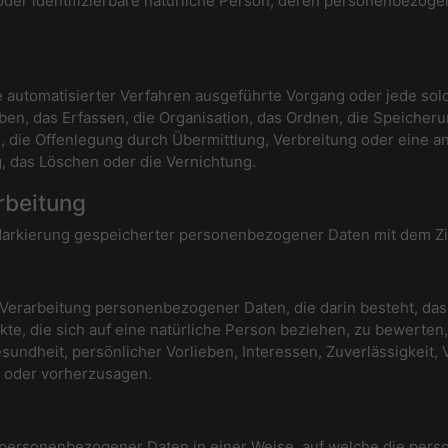
e oder identifizierbare natürliche Person, deren personenbezog
lfe automatisierter Verfahren ausgeführte Vorgang oder jede 
n, das Erfassen, die Organisation, das Ordnen, die Speicher
 die Offenlegung durch Übermittlung, Verbreitung oder eine an
, das Löschen oder die Vernichtung.
rbeitung
Markierung gespeicherter personenbezogener Daten mit dem Zie
ten Verarbeitung personenbezogener Daten, die darin besteht,
e, die sich auf eine natürliche Person beziehen, zu bewerten
esundheit, persönlicher Vorlieben, Interessen, Zuverlässigkeit,
n oder vorherzusagen.
g personenbezogener Daten in einer Weise, auf welche die pe