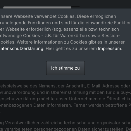
nsere Webseite verwendet Cookies. Diese ermöglichen
rundlegende Funktionen und sind für die einwandfreie Funktio
er Webseite erforderlich (sog. essenzielle bzw. technisch
rung
otwendige Cookies - z.B. für Warenkörbe) sowie Session-
ookies. Weitere Informationen zu Cookies gibt es in unserer
atenschutzerklärung
. Hier geht es zu unserem
Impressum
.
serem Unternehmen. Datenschutz hat einen besonders hohen Ste
er buy-a-picture.de ist grundsätzlich ohne jede Angabe perso
s Unternehmens über unsere Internetseite in Anspruch nehmen
Ich stimme zu
 Ist die Verarbeitung personenbezogener Daten erforderlich u
 Einwilligung der betroffenen Person ein.
eispielsweise des Namens, der Anschrift, E-Mail-Adresse ode
z-Grundverordnung und in Übereinstimmung mit den für die buy-
enschutzerklärung möchte unser Unternehmen die Öffentlichke
onenbezogenen Daten informieren. Ferner werden betroffene P
.
itung Verantwortlicher zahlreiche technische und organisatori
ite verarbeiteten personenbezogenen Daten sicherzustellen. D