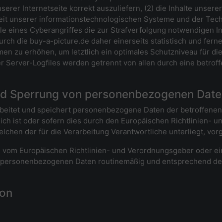
serer Internetseite korrekt auszuliefern, (2) die Inhalte unser
keit unserer informationstechnologischen Systeme und der Tech
le eines Cyberangriffes die zur Strafverfolgung notwendigen I
ch die buy-a-picture.de daher einerseits statistisch und fern
en zu erhöhen, um letztlich ein optimales Schutzniveau für d
r Server-Logfiles werden getrennt von allen durch eine betr
nd Sperrung von personenbezogenen Dat
rbeitet und speichert personenbezogene Daten der betroffenen 
ch ist oder sofern dies durch den Europäischen Richtlinien- 
lchen der für die Verarbeitung Verantwortliche unterliegt, vo
ine vom Europäischen Richtlinien- und Verordnungsgeber oder 
e personenbezogenen Daten routinemäßig und entsprechend den
son