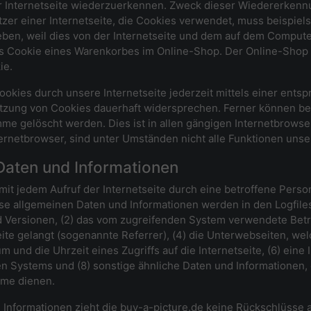
er Internetseite wiederzuerkennen. Zweck dieser Wiedererkenn
utzer einer Internetseite, die Cookies verwendet, muss beispie
eben, weil dies von der Internetseite und dem auf dem Compu
s Cookie eines Warenkorbes im Online-Shop. Der Online-Shop me
ie.
okies durch unsere Internetseite jederzeit mittels einer ents
tzung von Cookies dauerhaft widersprechen. Ferner können ber
e gelöscht werden. Dies ist in allen gängigen Internetbrowser
rnetbrowser, sind unter Umständen nicht alle Funktionen unsere
Daten und Informationen
 mit jedem Aufruf der Internetseite durch eine betroffene Pers
se allgemeinen Daten und Informationen werden in den Logfile
Versionen, (2) das vom zugreifenden System verwendete Betrie
ite gelangt (sogenannte Referrer), (4) die Unterwebseiten, we
 und die Uhrzeit eines Zugriffs auf die Internetseite, (6) eine 
n Systems und (8) sonstige ähnliche Daten und Informationen,
eme dienen.
Informationen zieht die buy-a-picture.de keine Rückschlüsse a