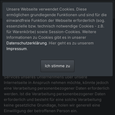
Unsere Webseite verwendet Cookies. Diese
ermöglichen grundlegende Funktionen und sind für die
einwandfreie Funktion der Webseite erforderlich (sog.
essenzielle bzw. technisch notwendige Cookies - z.B.
Datenschutzerklärung
für Warenkörbe) sowie Session-Cookies. Weitere
Informationen zu Cookies gibt es in unserer
Wir freuen uns sehr über Ihr Interesse an unserem
Datenschutzerklärung
. Hier geht es zu unserem
Unternehmen. Datenschutz hat einen besonders hohen
Impressum
.
Stellenwert für die Geschäftsleitung der buy-a-picture.de.
Eine Nutzung der Internetseiten der buy-a-picture.de ist
grundsätzlich ohne jede Angabe personenbezogener
Ich stimme zu
Daten möglich. Sofern eine betroffene Person besondere
Services unseres Unternehmens über unsere
Internetseite in Anspruch nehmen möchte, könnte jedoch
eine Verarbeitung personenbezogener Daten erforderlich
werden. Ist die Verarbeitung personenbezogener Daten
erforderlich und besteht für eine solche Verarbeitung
keine gesetzliche Grundlage, holen wir generell eine
Einwilligung der betroffenen Person ein.