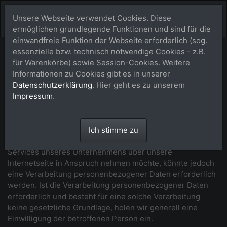
Unsere Webseite verwendet Cookies. Diese
ermöglichen grundlegende Funktionen und sind für die
einwandfreie Funktion der Webseite erforderlich (sog.
essenzielle bzw. technisch notwendige Cookies - z.B.
Datenschutzerklärung
für Warenkörbe) sowie Session-Cookies. Weitere
Informationen zu Cookies gibt es in unserer
Wir freuen uns sehr über Ihr Interesse an unserem
Datenschutzerklärung
. Hier geht es zu unserem
Unternehmen. Datenschutz hat einen besonders hohen
Impressum
.
Stellenwert für die Geschäftsleitung der buy-a-picture.de.
Eine Nutzung der Internetseiten der buy-a-picture.de ist
grundsätzlich ohne jede Angabe personenbezogener
Ich stimme zu
Daten möglich. Sofern eine betroffene Person besondere
Services unseres Unternehmens über unsere
Internetseite in Anspruch nehmen möchte, könnte jedoch
eine Verarbeitung personenbezogener Daten erforderlich
werden. Ist die Verarbeitung personenbezogener Daten
erforderlich und besteht für eine solche Verarbeitung
keine gesetzliche Grundlage, holen wir generell eine
Einwilligung der betroffenen Person ein.