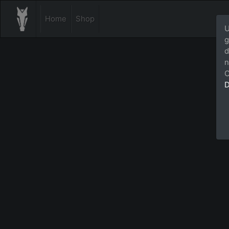
Home
Shop
U
g
d
n
C
D