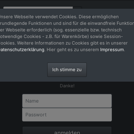
nsere Webseite verwendet Cookies. Diese ermöglichen
rundlegende Funktionen und sind für die einwandfreie Funktio
er Webseite erforderlich (sog. essenzielle bzw. technisch
otwendige Cookies - z.B. für Warenkörbe) sowie Session-
Anmeldung
ookies. Weitere Informationen zu Cookies gibt es in unserer
atenschutzerklärung
. Hier geht es zu unserem
Impressum
.
Für eine Bestellung in unserem Shop ist
eine Registrierung bzw. Anmeldung nicht
erforderlich. Bitte als Gast-User einfach
Ich stimme zu
dem Check-out-Vorgang über dem
Warenkorb Schritt für Schritt folgen.
Danke!
Name
Passwort
anmelden