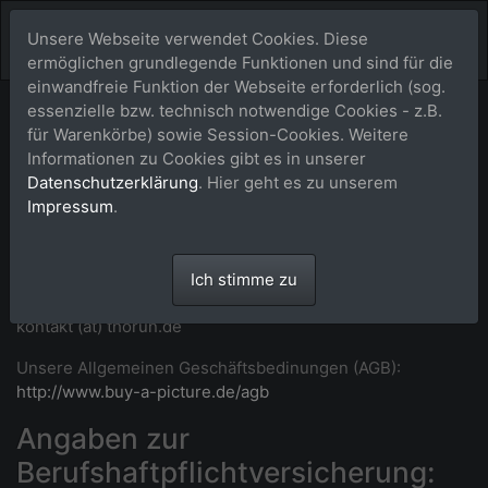
Unsere Webseite verwendet Cookies. Diese
ermöglichen grundlegende Funktionen und sind für die
einwandfreie Funktion der Webseite erforderlich (sog.
essenzielle bzw. technisch notwendige Cookies - z.B.
Impressum
für Warenkörbe) sowie Session-Cookies. Weitere
Informationen zu Cookies gibt es in unserer
Maike Thorun
Datenschutzerklärung
. Hier geht es zu unserem
Aegidienberger Str. 33 • 53604 Bad Honnef -
Impressum
.
Aegidienberg • Deutschland
T: +49 2224 989992 (abends)
WhatsApp:
https://wa.me/492224989992
(Link geht ggf.
Ich stimme zu
nur bei Aufruf von einem Handy)
kontakt (at) thorun.de
Unsere Allgemeinen Geschäftsbedinungen (AGB):
http://www.buy-a-picture.de/agb
Angaben zur
Berufshaftpflichtversicherung: